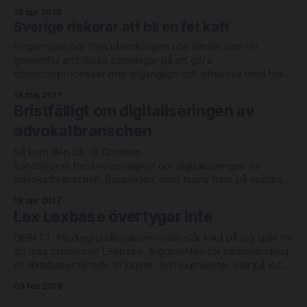
yttranden, eller bör företaget kunna hållas ansvarigt för
18 apr 2018
innehåll? Facebook ställde in företagets medverkan i
Sverige riskerar att bli en fet katt
dagens möte med bl a digitaliseringsminister
Regeringen bör följa utvecklingen i de länder som nu
genomför ambitiösa satsningar på att göra
domstolsprocesser mer tillgängliga och effektiva med hjälp
av ny teknik. Nima Sanandaji, som skrivit rapporten Etta eller
18 maj 2017
nolla? för IT & Telekomföretagens räkning, bedömer att vi
Bristfälligt om digitaliseringen av
står inför stora strukturomvandlingar. Han menar också att vi
advokatbranschen
Så kom den då, dr Christian
Sandströms forskningsrapport om digitaliseringen av
advokatbranschen. Rapporten, som tagits fram på uppdrag
av Konkurrensverket, är så vitt jag vet den första i sitt slag
18 apr 2017
som specifikt undersökt den svenska marknaden.
Lex Lexbase övertygar inte
Liknande undersökningar har gjorts utomlands -
av högskolor, konsultföretag, advokatsamfund och
DEBATT Mediegrundlagskommittén slår knut på sig själv för
institutioner som exempelvis OECD.
att lösa problemet Lexbase. Argumenten för särbehandling
av databaser riktade till jurister och journalister vilar på lös
grund. Lexbase och andra söktjänster med utgivningsbevis
09 feb 2016
omfattas inte av personuppgiftslagen. Den som vill angripa
en publicering är därmed hänvisad till att få utgivaren fälld