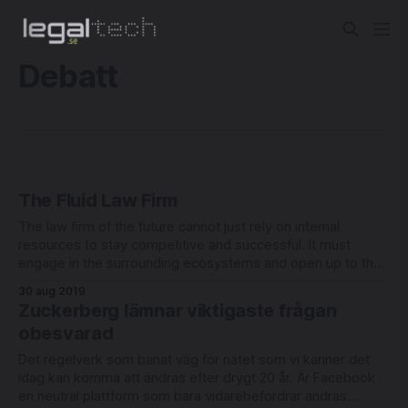
Debatt
The Fluid Law Firm
The law firm of the future cannot just rely on internal
resources to stay competitive and successful. It must
engage in the surrounding ecosystems and open up to the
external world in order to secure maximum agility, attract
30 aug 2019
top talent, and stay updated on all the best-in-class legal
Zuckerberg lämnar viktigaste frågan
obesvarad
Det regelverk som banat väg för nätet som vi känner det
idag kan komma att ändras efter drygt 20 år. Är Facebook
en neutral plattform som bara vidarebefordrar andras