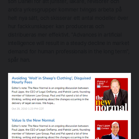
son Daniel för att jurister, läkare, revisorer och
andra yrkesgrupper kommer tvingas arbeta på
helt nya sätt, och skisserar ett antal modeller över
hur fackkunskaper kan produceras och
distribueras mer effektivt. "Advances in artificial
intelligence will result in a steady decline in market
demand for human professionals in the long term",
spår han.