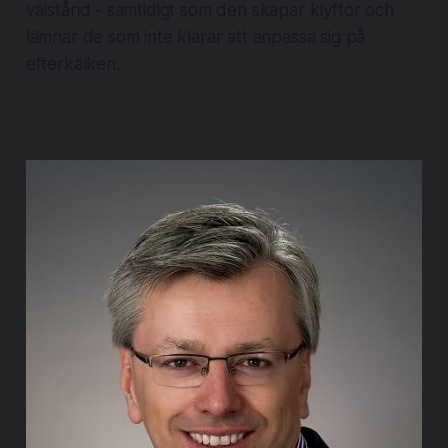
välstånd - samtidigt som den skapar klyftor och
lämnar de som inte klarar att anpassa sig på
efterkälken.