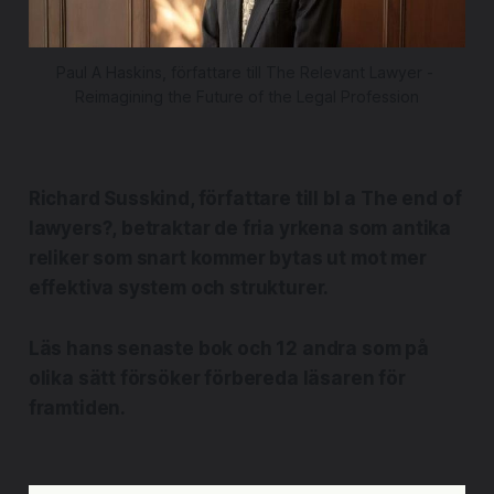
Paul A Haskins, författare till The Relevant Lawyer - 
Reimagining the Future of the Legal Profession
Richard Susskind, författare till bl a The end of
lawyers?, betraktar de fria yrkena som antika
reliker som snart kommer bytas ut mot mer
effektiva system och strukturer.
Läs hans senaste bok och 12 andra som på
olika sätt försöker förbereda läsaren för
framtiden.