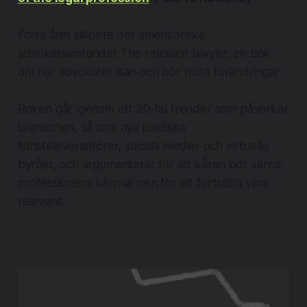
Förra året släppte det amerikanska
advokatsamfundet The relevant lawyer, en bok
om hur advokater kan och bör möta förändringar.
​Boken går igenom ett 20-tal trender som påverkar
branschen, så som nya juridiska
tjänsteleverantörer, sociala medier och virtuella
byråer, och argumenterar för att kåren bör värna
professionens kärnvärden för att fortsätta vara
relevant.