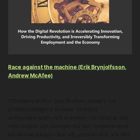
Race against the machine (Erik Brynjolfsson,
Andrew McAfee)
Ytterligare en bok som försöker skissera hur
artificiell intelligens kommer förändra
arbetsmarknaden och ekonomin. Författarna visar
med statistik och exempel hur den accelererande
teknikutvecklingen ökar vår produktivitet och vårt