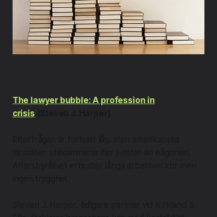
The lawyer bubble: A profession in
crisis
(Steven J. Harper)
Efterfrågan är fortsatt låg, men amerikanska
lärosäten utexaminerar fler jurister än någonsin.
Affärsbyrålivet erbjuder långa arbetsveckor men
ingen trygghet.
​Steven J. Harper, tidigare partner vid Kirkland &