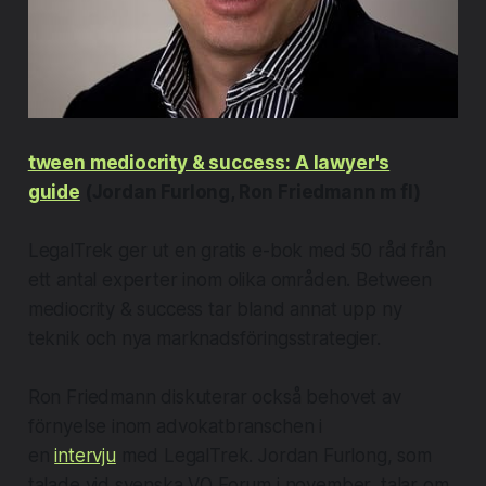
tween mediocrity & success: A lawyer's
guide
(Jordan Furlong, Ron Friedmann m fl)
LegalTrek ger ut en gratis e-bok med 50 råd från
ett antal experter inom olika områden. Between
mediocrity & success tar bland annat upp ny
teknik och nya marknadsföringsstrategier.
Ron Friedmann diskuterar också behovet av
förnyelse inom advokatbranschen i
en
intervju
med LegalTrek. Jordan Furlong, som
talade vid svenska VQ Forum i november, talar om