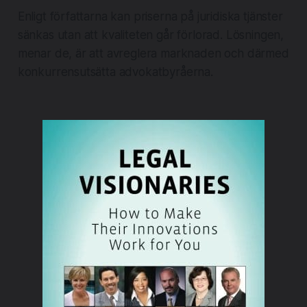
Enligt författarna kan priserna på juridiska tjänster
sänkas utan att kvaliteten går förlorad. Lösningen,
menar de, är att avreglera marknaden och därmed
konkurrensutsätta advokatbyråerna.