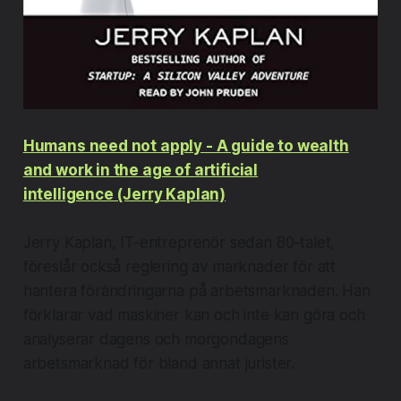
Humans need not apply - A guide to wealth
and work in the age of artificial
intelligence (Jerry Kaplan)
​Jerry Kaplan, IT-entreprenör sedan 80-talet,
föreslår också reglering av marknader för att
hantera förändringarna på arbetsmarknaden. Han
förklarar vad maskiner kan och inte kan göra och
analyserar dagens och morgondagens
arbetsmarknad för bland annat jurister.