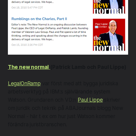
The new normal
(Patrick Lamb och Paul Lippe)
LegalOnRamp
var först med att bygga juridiska
arbetsverktyg på IBM:s självlärande system
Watson. Grundaren och VD:n
Paul Lippe
skriver
om juridik och teknik på ABAJournals blogg New
Normal - här t ex om hur just Watson kommer
förändra juristbranschen.