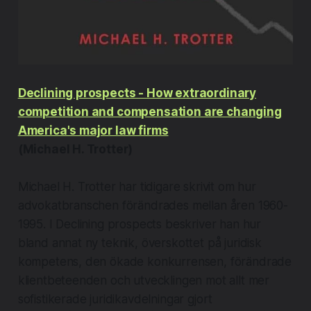
Declining prospects - How extraordinary
competition and compensation are changing
America's major law firms
(Michael H. Trotter)
Michael H. Trotter har tidigare skrivit om hur
advokatbranschen förändrades mellan åren 1960-
1995. I Declining prospects beskriver han hur
bland annat ny teknik, överskottet på juridisk
kompetens, den ökade konkurrensen, förändrade
klientbeteenden och utvecklingen mot allt mer
sofistikerade juridikavdelningar gjort