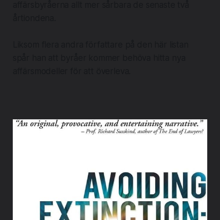
affärsbyråerna allt mer sårbara de senaste två
årtiondena.
Liksom flera andra författare på den här listan
spår han att byråer kommer behöva hitta nya
affärsmodeller för att överleva.