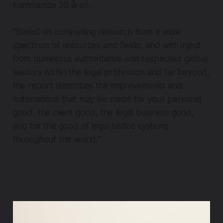
kommande 30 åren.
"Based on compelling research from a wide
spectrum of resources and fields, and with input
from numerous authoritative and respected global
leaders within the legal profession and far beyond,
the report describes the improvements and
automations that may be made for your personal
good, the client good, the legal business good,
and for the good of legal justice systems
throughout the world."