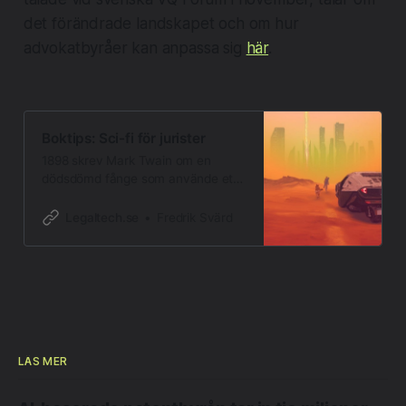
det förändrade landskapet och om hur
advokatbyråer kan anpassa sig
här
.
Boktips: Sci-fi för jurister
1898 skrev Mark Twain om en
dödsdömd fånge som använde ett
“telelektroskop”, ett verktyg som lät
honom se sig om i världen fri som
Legaltech.se
Fredrik Svärd
en fågel trots att han satt bakom
lås och bom. Ett halvt sekel
senare skrev Robert Sheckley om
självlärande flygande maskiner som
övervakade människor i
brottsförebyggande
LÄS MER