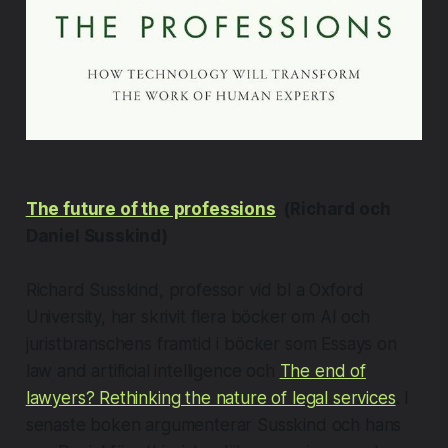
The future of the professions
(Richard och
Daniel Susskind)
​Richard Susskind, professor vid bl a Oxford
University, har skrivit flera böcker om AI och
juristbranschens framtid i böcker som Essays on
law and artificial intelligence och
The end of
lawyers? Rethinking the nature of legal services
. I
senaste boken argumenterar Susskind och hans