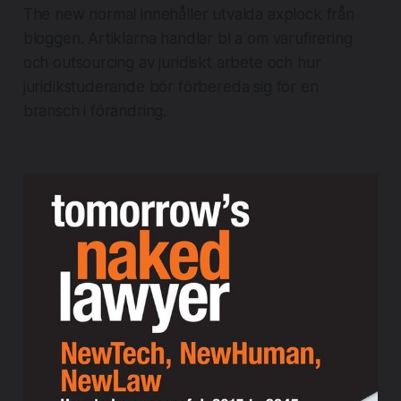
The new normal innehåller utvalda axplock från
bloggen. Artiklarna handlar bl a om varufirering
och outsourcing av juridiskt arbete och hur
juridikstuderande bör förbereda sig för en
bransch i förändring.