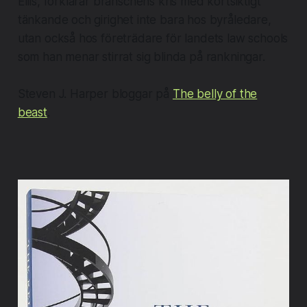
Ellis, förklarar branschens kris med kortsiktigt
tänkande och girighet inte bara hos byråledare,
utan också hos företrädare för landets law schools
som han menar stirrat sig blinda på rankningar.
Steven J. Harper bloggar på
The belly of the
beast
.