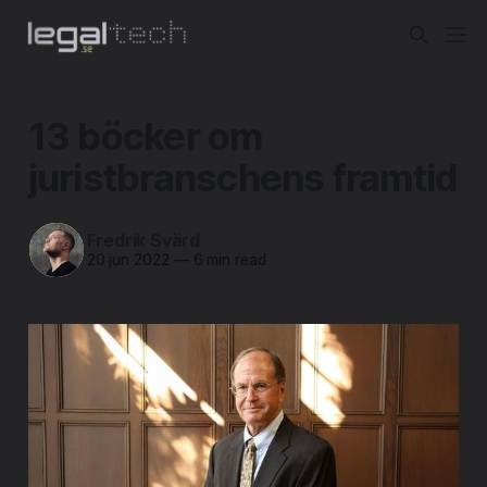
13 böcker om
juristbranschens framtid
Fredrik Svärd
20 jun 2022
—
6 min read