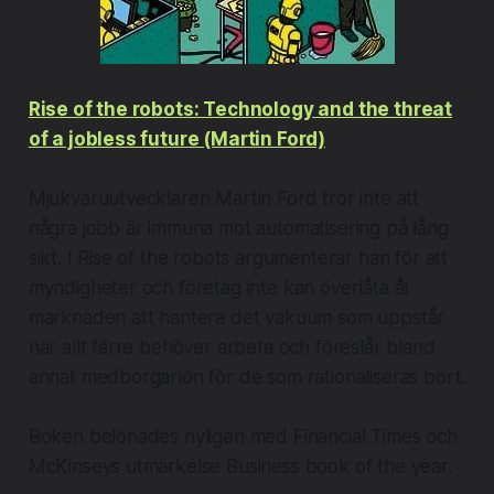
Rise of the robots: Technology and the threat
of a jobless future (Martin Ford)
Mjukvaruutvecklaren Martin Ford tror inte att
några jobb är immuna mot automatisering på lång
sikt. I Rise of the robots argumenterar han för att
myndigheter och företag inte kan överlåta åt
marknaden att hantera det vakuum som uppstår
när allt färre behöver arbeta och föreslår bland
annat medborgarlön för de som rationaliseras bort.
​Boken belönades nyligen med Financial Times och
McKinseys utmärkelse Business book of the year.