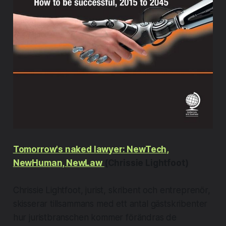
Tomorrow's naked lawyer: NewTech,
NewHuman, NewLaw
(Chrissie Lightfoot)
Chrissie Lightfoot, jurist, skribent och entreprenör,
skisserar tillsammans med ett antal gästskribenter
hur juristbranschen kommer förändras de