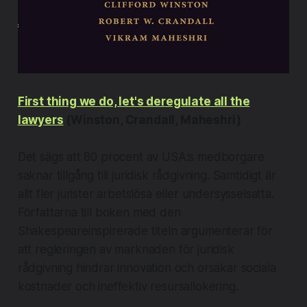
First thing we do, let's deregulate all the
lawyers
(Winston, Crandall, Maheshri)
Det sägs att 80 procent av USA:s medborgare
saknar tillgång till juridisk rådgivning. Samtidigt är
allt fler jurister arbetslösa eller undersysselsatta.
Författarna till boken med den
Shakespeareinspirerade titeln argumenterar för
att regleringen av marknaden för juridisk
rådgivning hindrar innovation och orsakar sociala
kostnader och ineffektiv resursallokering.