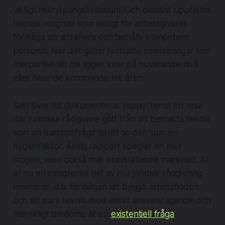
viktigt rekryteringskriterium. Och omvänt uppfattas
teknisk mognad som viktigt för arbetsgivares
förmåga att attrahera och behålla kompetent
personal. När det gäller fortsatta investeringar tror
merparten att de ligger kvar på nuvarande nivå
eller ökar de kommande tre åren.
Sett över tid dokumenterar rapporterna en resa
där juridiska rådgivare gått från att betrakta teknik
som en framtidsfråga till att se den som en
hygienfaktor. Årets rapport speglar en mer
mogen, men också mer kravställande marknad. AI
är nu en integrerad del av hur juridisk rådgivning
levereras, där förmågan att bygga arbetsflöden
och att para teknik med etiskt ansvarstagande och
mänskligt omdöme är en
existentiell fråga
.