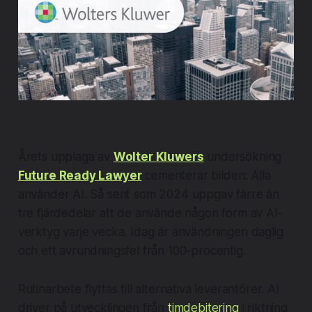
Årets upplaga av
Wolter Kluwers
undersökning
Future Ready Lawyer
cementerar bilden: Alla
använder AI. Så sent som 2024 uppgav färre än
tre fjärdedelar att de använde någon form av AI-
verktyg
varje vecka
. Idag är användningen daglig
och ett avrundningsfel från 100-procentig.
Rutinarbete flyttas till alternativa leverantörer. AI
driver på utvecklingen från
timdebitering
i riktning