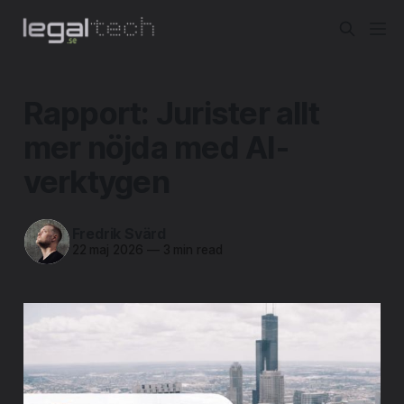
Rapport: Jurister allt
mer nöjda med AI-
verktygen
Fredrik Svärd
22 maj 2026
—
3 min read