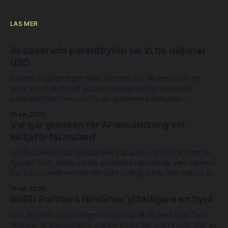
omfattade dokumenten 3213
klausuler. Juristerna tog mellan 51
LÄS MER
AI-baserade patentbyrån tar in tio miljoner
USD
Svenska Lightbringer fyller på med 10 miljoner USD i en
serie A-runda för att vidareutveckla den AI-baserade
patentplattformen och för att accelerera bolagets
internationella expansion. Rundan leds av Londonbaserade
16 jun 2026
6 Degrees Capital och nederländska Newion, med
Var går gränsen för AI-användning vid
deltagande från befintliga investerarna Luminar Ventures
skiljeförfaranden?
och Alliance VC. Lightbringer erbjuder automatisering
Språkmodellernas förbättrade kapacitet öppnar dörren för
system som skulle kunna användas i dömande verksamhet.
Det kan exempelvis bli tekniskt möjligt att ta fram utkast till
domar med redovisning av judiciellt metodiskt tänkande.
16 jun 2026
Men rättsläget på området är oklart. Det skriver
AGRD Partners förvärvar ytterligare en byrå
advokaterna Joel Eriksson och Richard Sahlberg i en ny bok
Moll Wendén, som nyligen anslöt sig till Global Legal Tech
Alliance, är den senaste i raden av byråer som köpts upp av