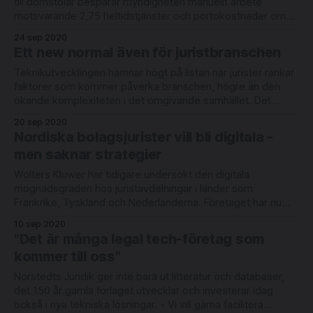
till domstolar besparar myndigheten manuellt arbete
motsvarande 2,75 heltidstjänster och portokostnader om
närmare en halv miljon kronor per år. Nu hanteras
24 sep 2020
över 97 procent av ärendena digitalt, säger Joakim
Ett new normal även för juristbranschen
Blomqvist, enhetschef vid myndigheten. Tanken om digital
kommunikation, och det som skulle bli
Teknikutvecklingen hamnar högt på listan när jurister rankar
faktorer som kommer påverka branschen, högre än den
ökande komplexiteten i det omgivande samhället. Det
framgår av årets upplaga av Norstedts Juridiks rapport
20 sep 2020
Framtidens Jurist. Av undersökningen, som besvarats av
Nordiska bolagsjurister vill bli digitala -
drygt 3 500 jurister i Sverige och Danmark, framgår också
men saknar strategier
att drygt
Wolters Kluwer har tidigare undersökt den digitala
mognadsgraden hos juristavdelningar i länder som
Frankrike, Tyskland och Nederländerna. Företaget har nu
genomfört en liknande undersökning i Norden, i samarbete
10 sep 2020
med bl a LegalWorks och Legaltech.se. Enligt rapporten,
"Det är många legal tech-företag som
som främst besvarats av general counsels, men även
kommer till oss"
COO:s, CFO:s och
Norstedts Juridik ger inte bara ut litteratur och databaser,
det 150 år gamla förlaget utvecklar och investerar idag
också i nya tekniska lösningar. - Vi vill gärna facilitera