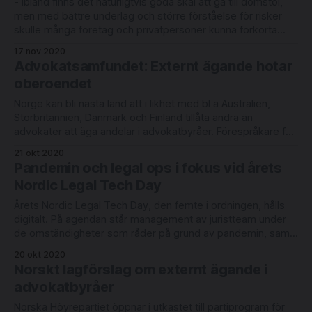
- Ibland finns det naturligtvis goda skäl att gå till domstol,
men med bättre underlag och större förståelse för risker
skulle många företag och privatpersoner kunna förkorta
eller undvika tvister som ofta blir till skada för alla parter,
17 nov 2020
säger Olof Heggemann. Med sig har han
Advokatsamfundet: Externt ägande hotar
mjukvaruutvecklaren Emmanouil Karystinos,
oberoendet
mjukvaruarkitekten Johan Thelin
Norge kan bli nästa land att i likhet med bl a Australien,
Storbritannien, Danmark och Finland tillåta andra än
advokater att äga andelar i advokatbyråer. Förespråkare för
alternativa ägarstrukturer pekar på möjligheter för
21 okt 2020
advokatbyråer att inleda nya samarbeten, ta in kapital för
Pandemin och legal ops i fokus vid årets
teknikinvesteringar och att erbjuda andra än advokater
Nordic Legal Tech Day
ägarandelar.
Årets Nordic Legal Tech Day, den femte i ordningen, hålls
digitalt. På agendan står management av juristteam under
de omständigheter som råder på grund av pandemin, samt
legal ops och en diskussion om hur ny teknik och nya
20 okt 2020
klientbeteenden påverkar marknaden för juridisk rådgivning.
Norskt lagförslag om externt ägande i
Vid konferensen presenteras också LegalWorks årliga
advokatbyråer
Norska Höyrepartiet öppnar i utkastet till partiprogram för