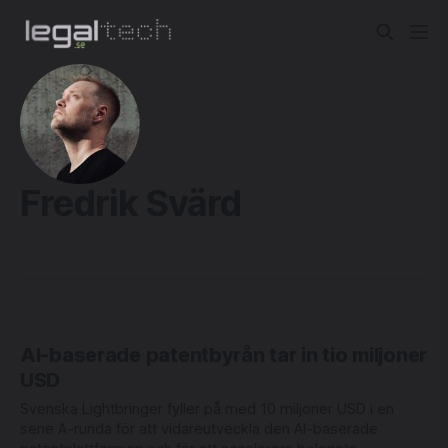
Fredrik Svärd
AI-baserade patentbyrån tar in tio miljoner
USD
Svenska Lightbringer fyller på med 10 miljoner USD i en
serie A-runda för att vidareutveckla den AI-baserade