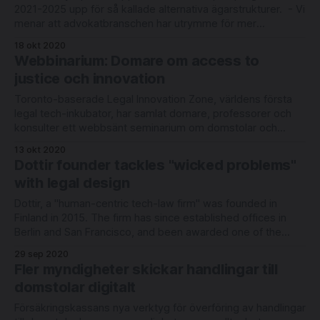
2021-2025 upp för så kallade alternativa ägarstrukturer. - Vi
menar att advokatbranschen har utrymme för mer
innovation, säger partiets rättspolitiska talesperson
18 okt 2020
Peter Frølich i en kommentar. Ett nytt lagförslag kommer
Webbinarium: Domare om access to
sannolikt läggas fram för Stortinget under våren. Antas den
justice och innovation
tilltänkta lagstiftningen tillåts
Toronto-baserade Legal Innovation Zone, världens första
legal tech-inkubator, har samlat domare, professorer och
konsulter ett webbsänt seminarium om domstolar och
innovation. Det kostnadsfria seminariet äger rum den 29
13 okt 2020
oktober kl 16:00 svensk tid. Medverkar gör: * Andrew
Dottir founder tackles "wicked problems"
Arruda, grundare av ROSS Intelligence som Legaltech.se
with legal design
intervjuat tidigare, se
Dottir, a "human-centric tech-law firm" was founded in
Finland in 2015. The firm has since established offices in
Berlin and San Francisco, and been awarded one of the
most prestigeous design competitions in its home country.
29 sep 2020
Dottir is now spinning off its innovation lab Dot., establishing
Fler myndigheter skickar handlingar till
domstolar digitalt
Försäkringskassans nya verktyg för överföring av handlingar