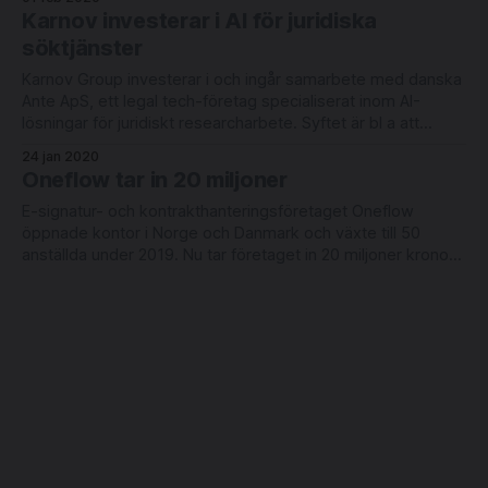
understand complex legal information. Around 600 guests
Karnov investerar i AI för juridiska
showed
söktjänster
Karnov Group investerar i och ingår samarbete med danska
Ante ApS, ett legal tech-företag specialiserat inom AI-
lösningar för juridiskt researcharbete. Syftet är bl a att
utveckla nya sökverktyg. Företaget utvinner metadata ur
24 jan 2020
ostrukturerad text och automatiserar kategorisering.
Oneflow tar in 20 miljoner
Investeringen ska användas till att bygga ut Antes team i
Köpenhamn
E-signatur- och kontrakthanteringsföretaget Oneflow
öppnade kontor i Norge och Danmark och växte till 50
anställda under 2019. Nu tar företaget in 20 miljoner kronor
för att finanisera fortsatt expansion. Oneflow är en moln-
23 jan 2020
och HTML-baserad webbapplikation för hantering av
Konsulterna som hjälper jurister att ställa
avtalsflöden, inklusive förhandling, redigering och arkivering.
om
Tjänsten innehåller också
Flera jurister och legal tech-entreprenörer har på senare tid
sadlat om till rådgivare med inriktning mot advokatbyråer
och bolagsjurister. Legaltech.se har pratat med Victoria
Swedjemark, affärsjurist sedan 20 år och grundare av
15 jan 2020
nystartade Glowmind. "Business as usual is not acceptable"
Bootcamp för juridikstuderande med
löd budskapet när International Legal Technology