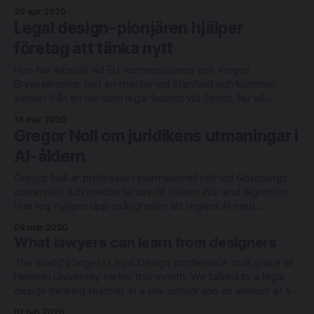
postmeddelanden och så vidare. Företaget har nu släppt en
29 apr 2020
plattform för AI-baserad dokumentanalys i betaversion.
Legal design-pionjären hjälper
Document Understanding AI ska låta användaren
företag att tänka nytt
automatisera digitaliseringen av fysiska dokument och
Hon har arbetat vid EU-kommissionen och Vinges
Brysselkontor, läst en master vid Stanford och kommer
senast från en roll som legal futurist vid Synch. Nu vill
juristen, legal design-pionjären och yogaläraren Viveca
16 mar 2020
Fallenius hjälpa företag att driva innovation och förbättra
Gregor Noll om juridikens utmaningar i
arbetsmiljön genom nystartade företaget GentleRev. I
AI-åldern
verktygslådan finns
Gregor Noll är professor i internationell rätt vid Göteborgs
universitet och medförfattare till boken War and Algorithm.
Han tog nyligen upp svårigheten att reglera AI med
traditionell juridik, samt nuvarande regelverk som hinder för
09 mar 2020
innovation, i ett lunchseminarium om IT-rätt, law by tech och
What lawyers can learn from designers
legal tech. Noll diskuterade också
The world's largest Legal Design conference took place at
Helsinki University earlier this month. We talked to a legal
design thinking teacher at a law school and an advisor at a
law firm that uses design principles to help clients
01 feb 2020