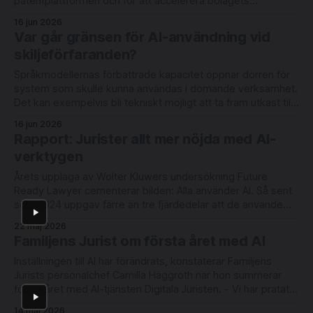
patentplattformen och för att accelerera bolagets
internationella expansion. Rundan leds av Londonbaserade
16 jun 2026
6 Degrees Capital och nederländska Newion, med
Var går gränsen för AI-användning vid
deltagande från befintliga investerarna Luminar Ventures
skiljeförfaranden?
och Alliance VC. Lightbringer erbjuder automatisering
Språkmodellernas förbättrade kapacitet öppnar dörren för
system som skulle kunna användas i dömande verksamhet.
Det kan exempelvis bli tekniskt möjligt att ta fram utkast till
domar med redovisning av judiciellt metodiskt tänkande.
16 jun 2026
Men rättsläget på området är oklart. Det skriver
Rapport: Jurister allt mer nöjda med AI-
advokaterna Joel Eriksson och Richard Sahlberg i en ny bok
verktygen
Årets upplaga av Wolter Kluwers undersökning Future
Ready Lawyer cementerar bilden: Alla använder AI. Så sent
som 2024 uppgav färre än tre fjärdedelar att de använde
någon form av AI-verktyg varje vecka. Idag är användningen
22 maj 2026
daglig och ett avrundningsfel från 100-procentig.
Familjens Jurist om första året med AI
Rutinarbete flyttas till alternativa leverantörer. AI driver
Inställningen till AI har förändrats, konstaterar Familjens
Jurists personalchef Camilla Häggroth när hon summerar
första året med AI-tjänsten Digitala Juristen. - Vi har pratat
om att göra juridiken mer tillgänglig i många år och nu ser vi
14 maj 2026