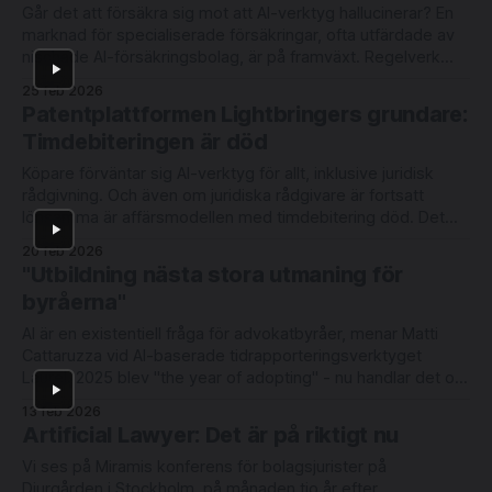
huvudförhandlingstimmar. Regeringen har
Går det att försäkra sig mot att AI-verktyg hallucinerar? En
marknad för specialiserade försäkringar, ofta utfärdade av
nischade AI-försäkringsbolag, är på framväxt. Regelverk
skärps samtidigt som antalet incidenter och tvister
25 feb 2026
kopplade till AI-användning ökar. Allmänna försäkringar och
Patentplattformen Lightbringers grundare:
cyberförsäkringar är vaga, och nu försöker nya aktörer lösa
Timdebiteringen är död
problemet
Köpare förväntar sig AI-verktyg för allt, inklusive juridisk
rådgivning. Och även om juridiska rådgivare är fortsatt
lönsamma är affärsmodellen med timdebitering död. Det
menar patentplattformen Lightbringers medgrundare och
20 feb 2026
CCO Ola Wassvik. Se vår intervju från Techarena i
"Utbildning nästa stora utmaning för
Stockholm här (eller på YouTube): - Du måste lista ut vad
byråerna"
kunden faktiskt
AI är en existentiell fråga för advokatbyråer, menar Matti
Cattaruzza vid AI-baserade tidrapporteringsverktyget
Laurel. 2025 blev "the year of adopting" - nu handlar det om
att säkerställa medarbetares kompetens, menar han. Se vår
13 feb 2026
intervju från Techtorget i Stockholm här: Laurel tog in 100
Artificial Lawyer: Det är på riktigt nu
miljoner USD från bl a
Vi ses på Miramis konferens för bolagsjurister på
Djurgården i Stockholm, på månaden tio år efter