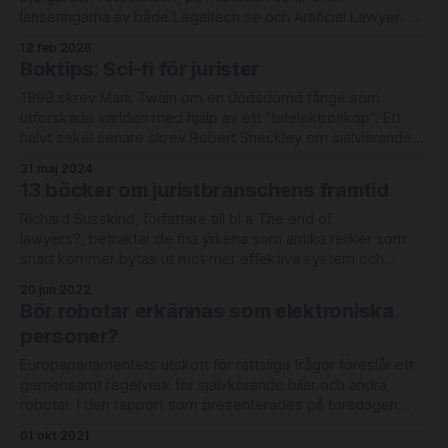
lanseringarna av både Legaltech.se och Artificial Lawyer. Vi
har pandemin och dess konsekvenser för branschen,
12 feb 2026
genombrottet för stora språkmodeller, ROSS, och en rad
Boktips: Sci-fi för jurister
svenska byråers utträde ur samfundet i backspegeln. Vi
hinner inte
1898 skrev Mark Twain om en dödsdömd fånge som
utforskade världen med hjälp av ett "telelektroskop". Ett
halvt sekel senare skrev Robert Sheckley om självlärande
flygande maskiner som övervakade människor i
31 maj 2024
brottsförebyggande syfte. Att litterära visioner blivit
13 böcker om juristbranschens framtid
verkligheter för lagstiftare att hantera har uppmärksammats
av Technologist och av
Richard Susskind, författare till bl a The end of
lawyers?, betraktar de fria yrkena som antika reliker som
snart kommer bytas ut mot mer effektiva system och
strukturer. Läs hans senaste bok och 12 andra som på olika
20 jun 2022
sätt försöker förbereda läsaren för framtiden. The future of
Bör robotar erkännas som elektroniska
the professions (Richard
personer?
Europaparlamentets utskott för rättsliga frågor föreslår ett
gemensamt regelverk för självkörande bilar och andra
robotar. I den rapport som presenterades på torsdagen
väcks också nytt liv i tanken på att erkänna robotar som
01 okt 2021
elektroniska personer. ”From Mary Shelley's Frankenstein's