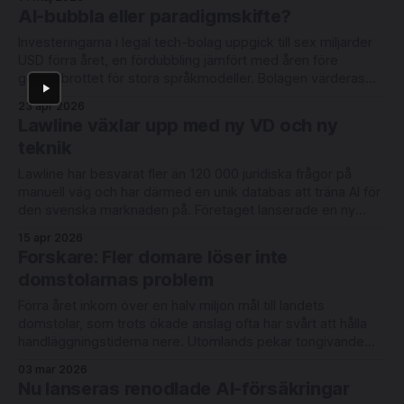
att det faktiskt börjar slå igenom. Se hela intervjun här (eller
AI-bubbla eller paradigmskifte?
på YouTube)
Investeringarna i legal tech-bolag uppgick till sex miljarder
USD förra året, en fördubbling jämfört med åren före
genombrottet för stora språkmodeller. Bolagen värderas
fortsatt högt. Detta trots tal om en AI-bubbla,
23 apr 2026
SaaSpokalypsen tidigare i år och en växande kyrkogård
Lawline växlar upp med ny VD och ny
med företag som Robin, Atrium, LawGeex och ROSS. VC-
teknik
Lawline har besvarat fler än 120 000 juridiska frågor på
manuell väg och har därmed en unik databas att träna AI för
den svenska marknaden på. Företaget lanserade en ny
tjänst byggd på generativ och diskriminativ AI tidigare i år,
15 apr 2026
och nu släpps fler funktioner. Den nya AI-tjänsten tog
Forskare: Fler domare löser inte
domstolarnas problem
Förra året inkom över en halv miljon mål till landets
domstolar, som trots ökade anslag ofta har svårt att hålla
handläggningstiderna nere. Utomlands pekar tongivande
akademiker på behovet av tekniska lösningar. Utmaningarna
03 mar 2026
handlar inte bara om volymer. Tvisterna blir mer
Nu lanseras renodlade AI-försäkringar
komplicerade och brottmålen mer resurskrävande, med fler