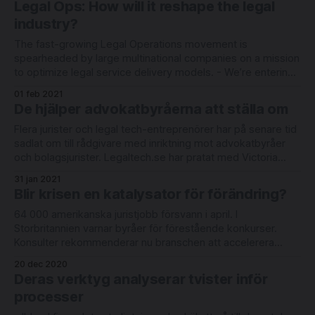
Legal Ops: How will it reshape the legal
Monster to the classical myth of Pygmalion,
industry?
The fast-growing Legal Operations movement is
spearheaded by large multinational companies on a mission
to optimize legal service delivery models. - We’re entering
the period of change when all those folks who will be
01 feb 2021
second are stepping up to the plate – I think you’ll see
De hjälper advokatbyråerna att ställa om
change accelerate in
Flera jurister och legal tech-entreprenörer har på senare tid
sadlat om till rådgivare med inriktning mot advokatbyråer
och bolagsjurister. Legaltech.se har pratat med Victoria
Swedjemark, affärsjurist sedan 20 år och grundare av
31 jan 2021
nystartade Glowmind. "Business as usual is not
Blir krisen en katalysator för förändring?
acceptable", löd budskapet när International Legal
Technology
64 000 amerikanska juristjobb försvann i april. I
Storbritannien varnar byråer för förestående konkurser.
Konsulter rekommenderar nu branschen att accelerera
digitaliseringsarbetet som ett led i omställningen till "the
20 dec 2020
new normal". Legaltech.se har pratat med företrädare för
Deras verktyg analyserar tvister inför
Foyen, Baker McKenzie och Delphi om hur de tacklat krisen
processer
- och