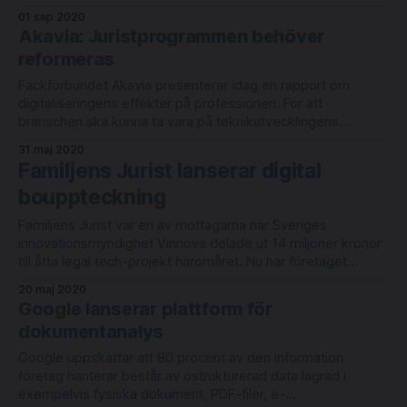
utveckling, säger nytillträdda CEO:n Alexandra Åquist.
01 sep 2020
Norstedts Juridik förknippas kanske främst med ”blå
Akavia: Juristprogrammen behöver
lagboken”, lagkommentarer och annan juridisk litteratur. Men
reformeras
som hos
Fackförbundet Akavia presenterar idag en rapport om
digitaliseringens effekter på professionen. För att
branschen ska kunna ta vara på teknikutvecklingens
möjligheter rekommenderar förbundet bl a att
31 maj 2020
juristprogrammet reformeras, att regelverk ses över och att
Familjens Jurist lanserar digital
rättsväsendet får mer resurser och ett ökat strategiskt
bouppteckning
fokus på digitaliseringsfrågor. Digitaliseringen kommer ha
positiva effekter
Familjens Jurist var en av mottagarna när Sveriges
innovationsmyndighet Vinnova delade ut 14 miljoner kronor
till åtta legal tech-projekt häromåret. Nu har företaget
lanserat ett verktyg för upprättande av bouppteckning
20 maj 2020
online. Tjänsten Bouppteckna är utformad för att kunna
Google lanserar plattform för
användas av enskilda på egen hand. Mot bakgrund av den
dokumentanalys
rådande
Google uppskattar att 80 procent av den information
företag hanterar består av ostrukturerad data lagrad i
exempelvis fysiska dokument, PDF-filer, e-