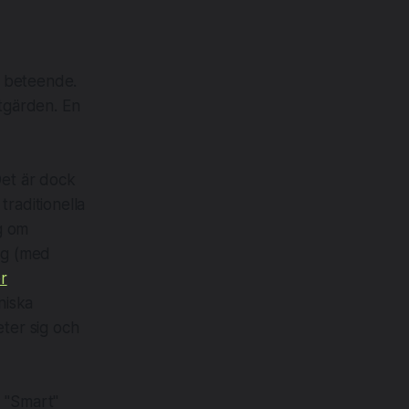
e beteende.
åtgärden. En
Det är dock
raditionella
g om
ig (med
r
niska
eter sig och
 "Smart"