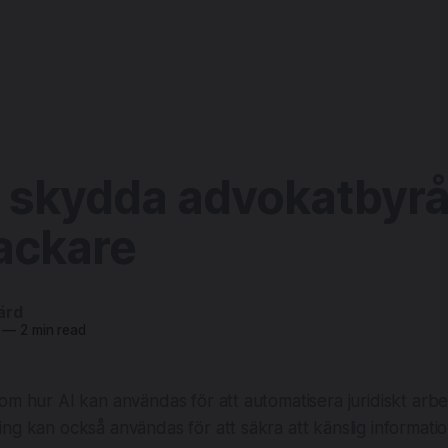
n skydda advokatbyrå
ackare
ärd
—
2 min read
om hur AI kan användas för att automatisera juridiskt arbet
ng kan också användas för att säkra att känslig informatio