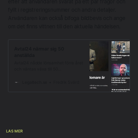
efter att användaren svarat på ett par frågor och
fyllt i registreringsnummer och andra detaljer.
Användaren kan också bifoga bildbevis och ange
om det finns vittnen till den aktuella händelsen.
Avtal24 närmar sig 50
anställda
Avtal24 nådde lönsamhet förra året
och väntas växa till 50
medarbetare till sommaren. - Det
känns verkligen som en milstolpe,
Legaltech.se
Fredrik Svärd
säger Magnus Stein, medgrundare
och VD. Företaget har på senare tid
ingått samarbeten med en rad
banker, lanserat nya tjänster och
rekryterat nya medarbetare.
Medgrundaren Anders Perméus har
startat lanserat
LÄS MER