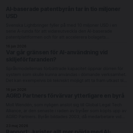
AI-baserade patentbyrån tar in tio miljoner
USD
Svenska Lightbringer fyller på med 10 miljoner USD i en
serie A-runda för att vidareutveckla den AI-baserade
patentplattformen och för att accelerera bolagets
internationella expansion. Rundan leds av Londonbaserade
16 jun 2026
6 Degrees Capital och nederländska Newion, med
Var går gränsen för AI-användning vid
deltagande från befintliga investerarna Luminar Ventures
skiljeförfaranden?
och Alliance VC. Lightbringer erbjuder automatisering
Språkmodellernas förbättrade kapacitet öppnar dörren för
system som skulle kunna användas i dömande verksamhet.
Det kan exempelvis bli tekniskt möjligt att ta fram utkast till
domar med redovisning av judiciellt metodiskt tänkande.
16 jun 2026
Men rättsläget på området är oklart. Det skriver
AGRD Partners förvärvar ytterligare en byrå
advokaterna Joel Eriksson och Richard Sahlberg i en ny bok
Moll Wendén, som nyligen anslöt sig till Global Legal Tech
Alliance, är den senaste i raden av byråer som köpts upp av
AGRD Partners. Byrån bildades 2003, då medarbetare vid
Lagerlöf & Leman tog över Linklaters verksamhet i Malmö.
23 maj 2026
Moll Wendén arbetar idag med digitalisering och innovation
Rapport: Jurister allt mer nöjda med AI-