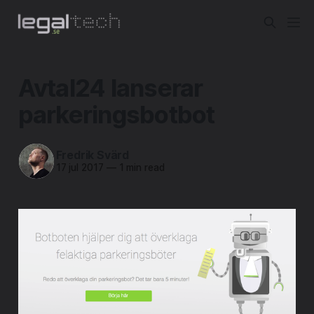
Avtal24 lanserar
parkeringsbotbot
Fredrik Svärd
17 jul 2017
—
1 min read