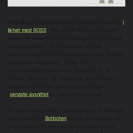
Nittonåriga Joshua Browders Donotpay kallas sig,
i
likhet med ROSS
, "the world's first robot lawyer".
Boten har använts för att överklaga ett stort antal
parkeringsböter i Storbritannien, och har
vidareutvecklats för att exempelvis kunna hantera
exempelvis migrations- , hyres- och
konsumenträttsliga ärenden. Browder, en av
Forbes "30 under 30" i kategorin law and policy,
berättar om hur han utvecklade verktyget
i
senaste avsnittet
av Lawyerists podcast.
Nu kan svenska bilister använda sig av en liknande
tjänst. Avtal24:s
Botboten
skickar automatiskt ett
överklagande till den part som utfärdat en bot