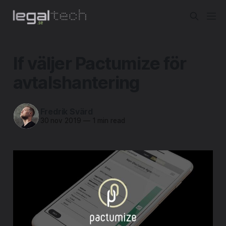
If väljer Pactumize för
avtalshantering
Fredrik Svärd
30 nov 2019
—
1 min read