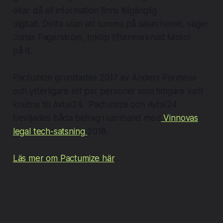
ökar då all information finns tillgänglig
digitalt. Detta utan att tumma på säkerheten, säger
Jonas Fagerström, Inköp Eftermarknad Motor
på If.
Pactumize grundades 2017 av Anders Permeus
och ytterligare ett par personer som tidigare varit
knutna till Avtal24. Pactumize och Avtal24
beviljades båda bidrag i samband med
Vinnovas
legal tech-satsning
2018.
​Läs mer om Pactumize här
.