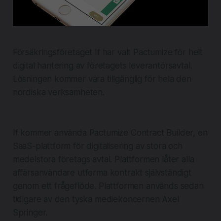
Försäkringsföretaget If har valt Pactumize för helt
digital hantering av företagets leverantörsavtal.
Lösningen kommer vara tillgänglig för hela den
nordiska verksamheten.
If kommer använda Pactumize Contract Builder, en
SaaS-plattform för digitalisering av stora och
medelstora företags avtal. Plattformen låter alla
affärsanvändare utforma kontrakt självständigt
genom ett frågeflöde. Plattformen används sedan
tidigare av den tyska mediekoncernen Axel
Springer.