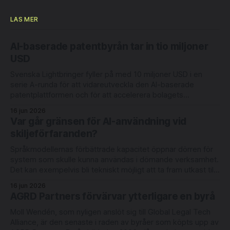
LÄS MER
AI-baserade patentbyrån tar in tio miljoner
USD
Svenska Lightbringer fyller på med 10 miljoner USD i en
serie A-runda för att vidareutveckla den AI-baserade
patentplattformen och för att accelerera bolagets
internationella expansion. Rundan leds av Londonbaserade
16 jun 2026
6 Degrees Capital och nederländska Newion, med
Var går gränsen för AI-användning vid
deltagande från befintliga investerarna Luminar Ventures
skiljeförfaranden?
och Alliance VC. Lightbringer erbjuder automatisering
Språkmodellernas förbättrade kapacitet öppnar dörren för
system som skulle kunna användas i dömande verksamhet.
Det kan exempelvis bli tekniskt möjligt att ta fram utkast till
domar med redovisning av judiciellt metodiskt tänkande.
16 jun 2026
Men rättsläget på området är oklart. Det skriver
AGRD Partners förvärvar ytterligare en byrå
advokaterna Joel Eriksson och Richard Sahlberg i en ny bok
Moll Wendén, som nyligen anslöt sig till Global Legal Tech
Alliance, är den senaste i raden av byråer som köpts upp av