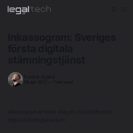
Inkassogram: Sveriges
första digitala
stämningstjänst
Fredrik Svärd
06 apr 2017
—
1 min read
Inkassogram lanserar idag en standardiserad,
digital stämningsansökan.