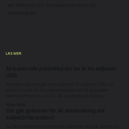
vid Wistrand och styrelseordförande för
Inkassogram.
LÄS MER
AI-baserade patentbyrån tar in tio miljoner
USD
Svenska Lightbringer fyller på med 10 miljoner USD i en
serie A-runda för att vidareutveckla den AI-baserade
patentplattformen och för att accelerera bolagets
internationella expansion. Rundan leds av Londonbaserade
16 jun 2026
6 Degrees Capital och nederländska Newion, med
Var går gränsen för AI-användning vid
deltagande från befintliga investerarna Luminar Ventures
skiljeförfaranden?
och Alliance VC. Lightbringer erbjuder automatisering
Språkmodellernas förbättrade kapacitet öppnar dörren för