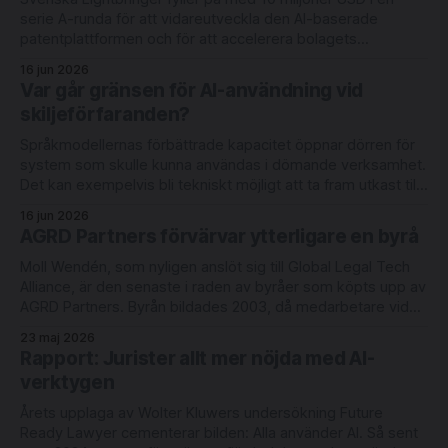
serie A-runda för att vidareutveckla den AI-baserade
patentplattformen och för att accelerera bolagets
internationella expansion. Rundan leds av Londonbaserade
16 jun 2026
6 Degrees Capital och nederländska Newion, med
Var går gränsen för AI-användning vid
deltagande från befintliga investerarna Luminar Ventures
skiljeförfaranden?
och Alliance VC. Lightbringer erbjuder automatisering
Språkmodellernas förbättrade kapacitet öppnar dörren för
system som skulle kunna användas i dömande verksamhet.
Det kan exempelvis bli tekniskt möjligt att ta fram utkast till
domar med redovisning av judiciellt metodiskt tänkande.
16 jun 2026
Men rättsläget på området är oklart. Det skriver
AGRD Partners förvärvar ytterligare en byrå
advokaterna Joel Eriksson och Richard Sahlberg i en ny bok
Moll Wendén, som nyligen anslöt sig till Global Legal Tech
Alliance, är den senaste i raden av byråer som köpts upp av
AGRD Partners. Byrån bildades 2003, då medarbetare vid
Lagerlöf & Leman tog över Linklaters verksamhet i Malmö.
23 maj 2026
Moll Wendén arbetar idag med digitalisering och innovation
Rapport: Jurister allt mer nöjda med AI-
under ledning av
verktygen
Årets upplaga av Wolter Kluwers undersökning Future
Ready Lawyer cementerar bilden: Alla använder AI. Så sent