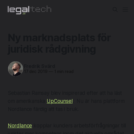
Ny marknadsplats för
juridisk rådgivning
Fredrik Svärd
17 dec 2019
—
1 min read
Sebastian Ramsay blev inspirerad efter att ha läst
om amerikanska
UpCounsel
. Nu är hans plattform
Nordlance färdig att tas i bruk.
Nordlance
kopplar kunders arbetsförfrågningar till
jurister mer kompetens inom det aktuella området.