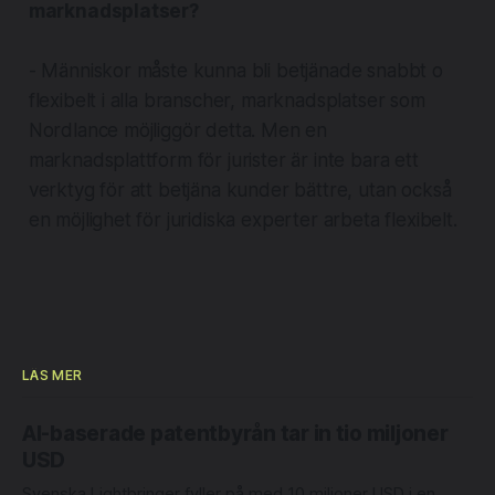
marknadsplatser?
- Människor måste kunna bli betjänade snabbt o
flexibelt i alla branscher, marknadsplatser som
Nordlance möjliggör detta. Men en
marknadsplattform för jurister är inte bara ett
verktyg för att betjäna kunder bättre, utan också
en möjlighet för juridiska experter arbeta flexibelt.
LÄS MER
AI-baserade patentbyrån tar in tio miljoner
USD
Svenska Lightbringer fyller på med 10 miljoner USD i en