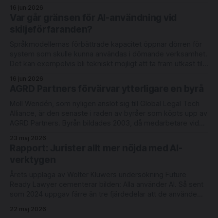
internationella expansion. Rundan leds av Londonbaserade
16 jun 2026
6 Degrees Capital och nederländska Newion, med
Var går gränsen för AI-användning vid
deltagande från befintliga investerarna Luminar Ventures
skiljeförfaranden?
och Alliance VC. Lightbringer erbjuder automatisering
Språkmodellernas förbättrade kapacitet öppnar dörren för
system som skulle kunna användas i dömande verksamhet.
Det kan exempelvis bli tekniskt möjligt att ta fram utkast till
domar med redovisning av judiciellt metodiskt tänkande.
16 jun 2026
Men rättsläget på området är oklart. Det skriver
AGRD Partners förvärvar ytterligare en byrå
advokaterna Joel Eriksson och Richard Sahlberg i en ny bok
Moll Wendén, som nyligen anslöt sig till Global Legal Tech
Alliance, är den senaste i raden av byråer som köpts upp av
AGRD Partners. Byrån bildades 2003, då medarbetare vid
Lagerlöf & Leman tog över Linklaters verksamhet i Malmö.
23 maj 2026
Moll Wendén arbetar idag med digitalisering och innovation
Rapport: Jurister allt mer nöjda med AI-
under ledning av
verktygen
Årets upplaga av Wolter Kluwers undersökning Future
Ready Lawyer cementerar bilden: Alla använder AI. Så sent
som 2024 uppgav färre än tre fjärdedelar att de använde
någon form av AI-verktyg varje vecka. Idag är användningen
22 maj 2026
daglig och ett avrundningsfel från 100-procentig.