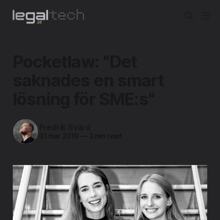
Pocketlaw: "Det
saknades en smart
lösning för SME:s"
Fredrik Svärd
01 mar 2019
—
2 min read