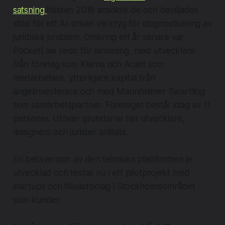
satsning
hösten 2018 ansökte de och beviljades
stöd för ett AI-drivet verktyg för diagnostisering av
juridiska problem. Omkring ett år senare var
PocketLaw redo för lansering, med utvecklare
från företag som Klarna och Acast som
medarbetare, ytterligare kapital från
ängelinvesterare och med Mannheimer Swartling
som samarbetspartner. Företaget består idag av 11
personer. Utöver grundarna har utvecklare,
designers och jurister anlitats.
En betaversion av den tekniska plattformen är
utvecklad och testas nu i ett pilotprojekt med
startups och tillväxtbolag i Stockholmsområdet
som kunder.