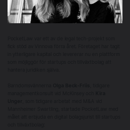
PocketLaw var ett av de legal tech-projekt som
fick stöd av Vinnova förra året. Företaget har tagit
in ytterligare kapital och levererar nu en plattform
som möjliggör för startups och tillväxtbolag att
hantera juridiken själva.
Barndomsvännerna
Olga Beck-Friis
, tidigare
managementkonsult vid McKinsey och
Kira
Unger
, som tidigare arbetat med M&A vid
Mannheimer Swartling, startade PocketLaw med
målet att erbjuda en digital bolagsjurist till startups
och tillväxtbolag: