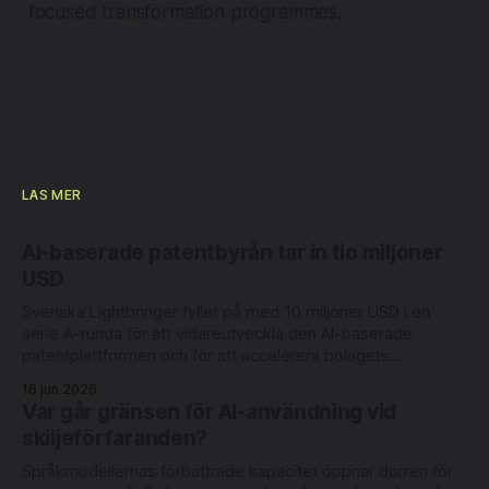
focused transformation programmes.
LÄS MER
AI-baserade patentbyrån tar in tio miljoner
USD
Svenska Lightbringer fyller på med 10 miljoner USD i en
serie A-runda för att vidareutveckla den AI-baserade
patentplattformen och för att accelerera bolagets
internationella expansion. Rundan leds av Londonbaserade
16 jun 2026
6 Degrees Capital och nederländska Newion, med
Var går gränsen för AI-användning vid
deltagande från befintliga investerarna Luminar Ventures
skiljeförfaranden?
och Alliance VC. Lightbringer erbjuder automatisering
Språkmodellernas förbättrade kapacitet öppnar dörren för