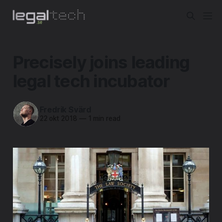
Precisely joins leading
legal tech incubator
Fredrik Svärd
22 okt 2018
—
1 min read