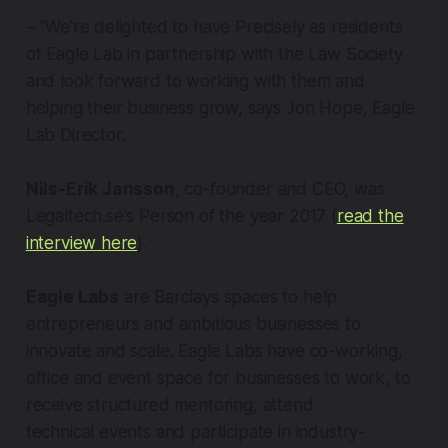
– “We’re delighted to have Precisely as residents
of Eagle Lab in partnership with the Law Society
and look forward to working with them and
helping their business grow, says Jon Hope, Eagle
Lab Director.
Nils-Erik Jansson
, co-founder and CEO, was
Legaltech.se's Person of the year 2017 (
read the
interview here
).
Eagle Labs
are Barclays spaces to help
entrepreneurs and ambitious businesses to
innovate and scale. Eagle Labs have co-working,
office and event space for businesses to work, to
receive structured mentoring, attend
technical events and participate in industry-