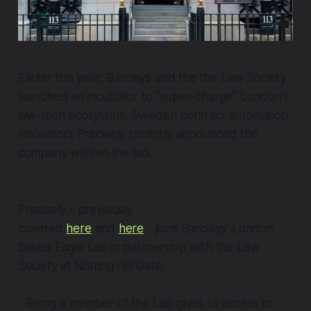
Earlier this year, Barclays and the the Law Society
launched an incubator to "super-charge" London's
law-tech ecosystem. Swedish contract automation
innovators Precisely recently announced the
company will join the lab.
Precisely - previously
covered
here
and
here
- joins Barclays’ London
based Eagle Lab in partnership with the Law
Society at Notting Hill Gate.
- Being a member of the Lab gives us access to