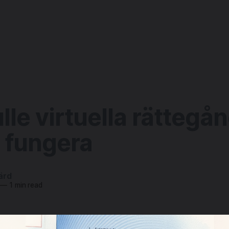
lle virtuella rättegå
 fungera
ärd
—
1 min read