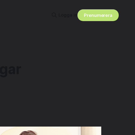
Logga in
Prenumerera
ngar