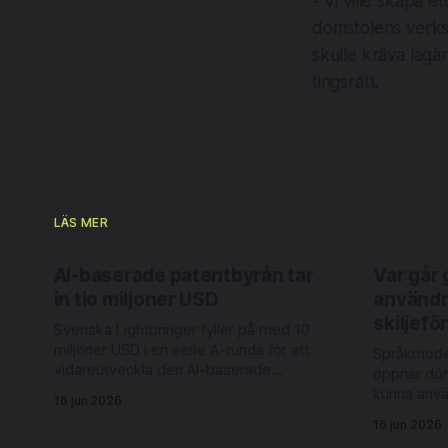
- Vi ville skapa e
domstolens verks
skulle kräva lagä
tingsrätt.
LÄS MER
AI-baserade patentbyrån tar
Var går 
in tio miljoner USD
användn
skiljef
Svenska Lightbringer fyller på med 10
miljoner USD i en serie A-runda för att
Språkmodel
vidareutveckla den AI-baserade
öppnar dör
patentplattformen och för att accelerera
kunna anv
16 jun 2026
bolagets internationella expansion.
Det kan exe
16 jun 2026
Rundan leds av Londonbaserade 6
att ta fram