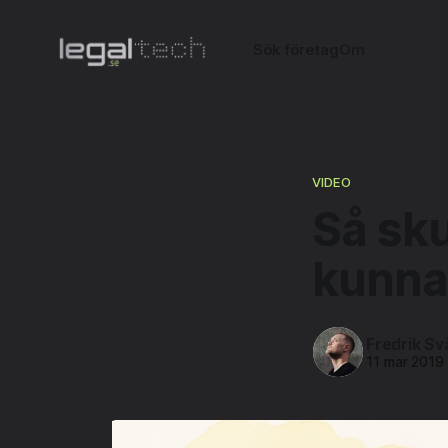
Sök företag
Om
VIDEO
Så sku
kunna
Fredrik Sv
11 mar 2019