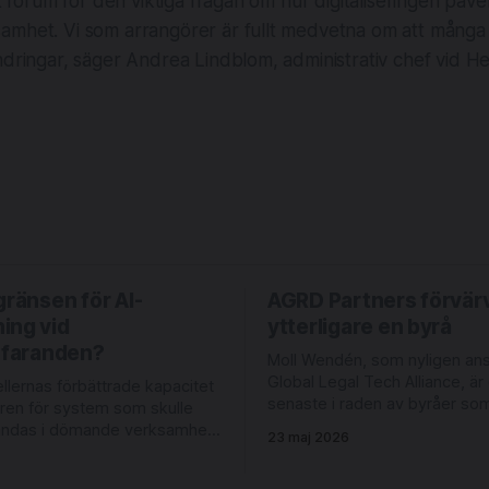
tt forum för den viktiga frågan om hur digitaliseringen påv
amhet. Vi som arrangörer är fullt medvetna om att många
ndringar, säger Andrea Lindblom, administrativ chef vid H
gränsen för AI-
AGRD Partners förvär
ing vid
ytterligare en byrå
örfaranden?
Moll Wendén, som nyligen anslö
Global Legal Tech Alliance, är
lernas förbättrade kapacitet
senaste i raden av byråer so
ren för system som skulle
upp av AGRD Partners. Byrån bildades
ändas i dömande verksamhet.
23 maj 2026
2003, då medarbetare vid Lag
mpelvis bli tekniskt möjligt
Leman tog över Linklaters ve
 utkast till domar med