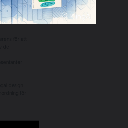
rens för att
av de
esentanter
egal design
mordning för