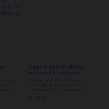
erkar
 av idéerna
elsingborgs
var
Rapport: Jurister allt mer
nöjda med AI-verktygen
t sig till
Årets upplaga av Wolter Kluwers
 den
undersökning Future Ready Lawyer
m köpts
cementerar bilden: Alla använder AI. Så
sent som 2024 uppgav färre än tre
22 maj 2026
erlöf &
fjärdedelar att de använde någon form
rksamhet i
av AI-verktyg varje vecka. Idag är