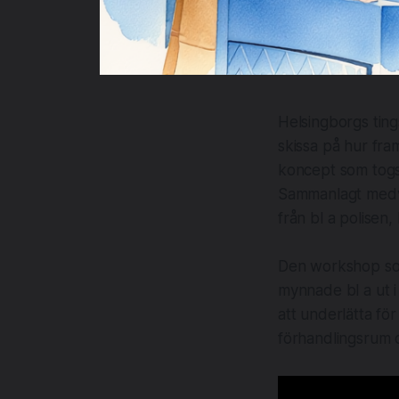
Helsingborgs ting
skissa på hur fra
koncept som togs
​Sammanlagt medv
från bl a polisen
Den workshop som 
mynnade bl a ut 
att underlätta fö
förhandlingsrum o