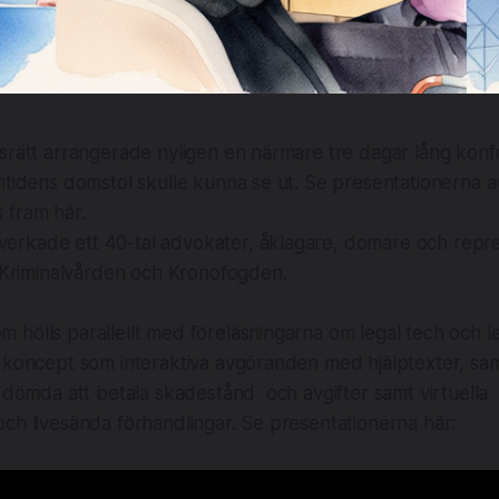
srätt arrangerade nyligen en närmare tre dagar lång konfe
mtidens domstol skulle kunna se ut. Se presentationerna 
 fram här.
erkade ett 40-tal advokater, åklagare, domare och repr
, Kriminalvården och Kronofogden.
hölls parallellt med föreläsningarna om legal tech och l
i koncept som interaktiva avgöranden med hjälptexter, sa
r dömda att betala skadestånd och avgifter samt virtuella
ch livesända förhandlingar. ​Se presentationerna här: