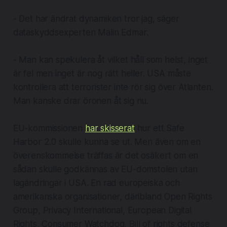
- Det har ändrat dynamiken tror jag, säger
dataskyddsexperten Malin Edmar.
- Man kan spekulera åt vilket håll som helst, inget
är fel men inget är nog rätt heller. USA måste
kontrollera att terrorister inte rör sig över Atlanten.
Man kanske drar öronen åt sig nu.
EU-kommissionen
har skisserat
hur ett Safe
Harbor 2.0 skulle kunna se ut. Men även om en
överenskommelse träffas är det osäkert om en
sådan skulle godkännas av EU-domstolen utan
lagändringar i USA. En rad europeiska och
amerikanska organisationer, däribland Open Rights
Group, Privacy International, European Digital
Rights, Consumer Watchdog, Bill of rights defense