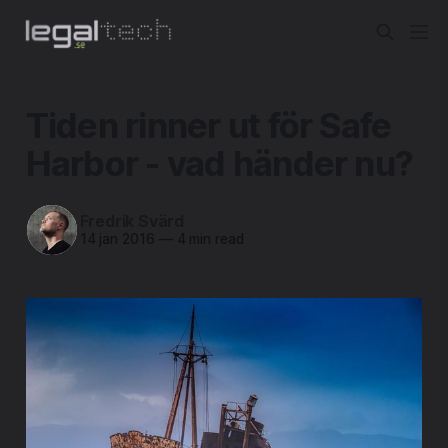
Tiden rinner ut för Safe
Harbor - vad händer nu?
Fredrik Svärd
14 jan 2016
—
4 min read