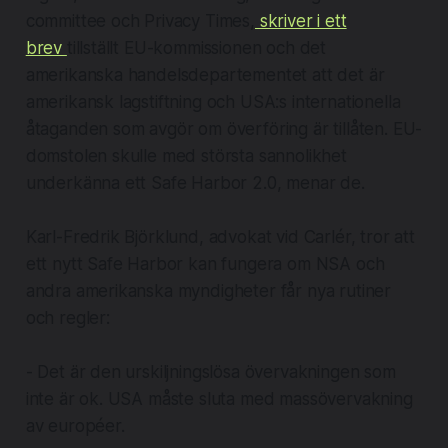
committee och Privacy Times,
skriver i ett
brev
tillställt EU-kommissionen och det
amerikanska handelsdepartementet att det är
amerikansk lagstiftning och USA:s internationella
åtaganden som avgör om överföring är tillåten. EU-
domstolen skulle med största sannolikhet
underkänna ett Safe Harbor 2.0, menar de.
Karl-Fredrik Björklund, advokat vid Carlér, tror att
ett nytt Safe Harbor kan fungera om NSA och
andra amerikanska myndigheter får nya rutiner
och regler:
- Det är den urskiljningslösa övervakningen som
inte är ok. USA måste sluta med massövervakning
av européer.