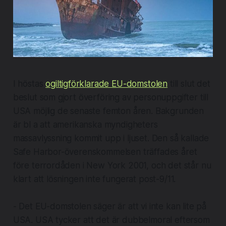
I höstas
ogiltigförklarade EU-domstolen
till slut det
beslut som gjort överföring av personuppgifter till
USA möjlig de senaste femton åren. Bakgrunden
är bl a att amerikanska myndigheters
massavlyssning kommit upp i ljuset. Den så kallade
Safe Harbor-överenskommelsen träffades året
före terrordåden i New York 2001, och det står nu
klart att lösningen inte fungerat post-9/11.
- Det EU-domstolen säger är att vi inte kan lite på
USA. USA tycker att det är dubbelmoral eftersom