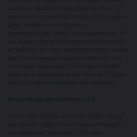
har ersatts av Freedom Act. NSA måste numera
ansöka om tillstånd för avlyssning hos FISA-
domstolen. En privacy bill of rights act är också på
gång. Samtidigt som USA stärker
integritetsskyddet öppnar flera medlemsstater för
bl a ökade möjligheter att avlyssna enskilda i syfte
att bekämpa terrorism. Samtidigt fortsätter arbetet
med den europeiska dataskyddsreformen. Den
kommande dataskyddsförordningen innehåller
bland annat bestämmelser om rätten att bli glömd
och tuffa sanktionsmöjligheter vid övertramp.
Förhandlingar om Safe Harbor 2.0:
EU och USA försöker nu hitta en politisk lösning
som gör det möjligt att överföra personuppgifter -
och därmed att göra affärer. 2013 skrev