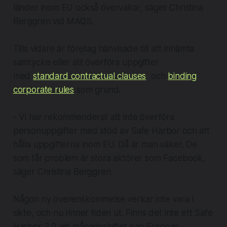
länder inom EU också övervakar, säger Christina
Berggren vid MAQS.
Tills vidare är företag hänvisade till att inhämta
samtycke eller att överföra uppgifter
med
standard contractual clauses
och
binding
corporate rules
som grund.
- Vi har rekommenderat att inte överföra
personuppgifter med stöd av Safe Harbor och att
hålla uppgifterna inom EU. Då är man säker. De
som får problem är stora aktörer som Facebook,
säger Christina Berggren.
Någon ny överenskommelse verkar inte vara i
sikte, och nu rinner tiden ut. Finns det inte ett Safe
Harbor 2.0 vid månadsskiftet kan Europas