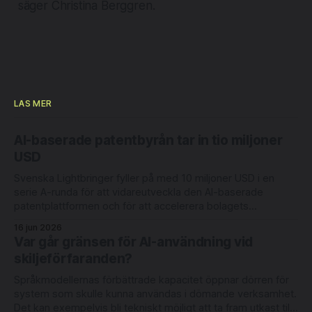
säger Christina Berggren.
LÄS MER
AI-baserade patentbyrån tar in tio miljoner
USD
Svenska Lightbringer fyller på med 10 miljoner USD i en
serie A-runda för att vidareutveckla den AI-baserade
patentplattformen och för att accelerera bolagets
internationella expansion. Rundan leds av Londonbaserade
16 jun 2026
6 Degrees Capital och nederländska Newion, med
Var går gränsen för AI-användning vid
deltagande från befintliga investerarna Luminar Ventures
skiljeförfaranden?
och Alliance VC. Lightbringer erbjuder automatisering
Språkmodellernas förbättrade kapacitet öppnar dörren för
system som skulle kunna användas i dömande verksamhet.
Det kan exempelvis bli tekniskt möjligt att ta fram utkast till