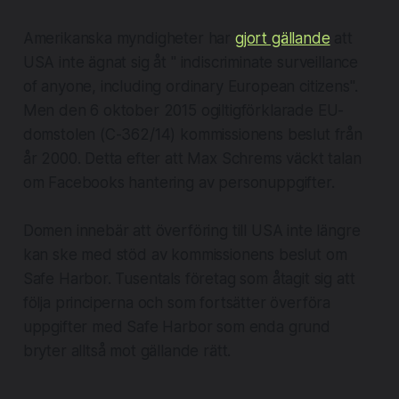
Amerikanska myndigheter har
gjort gällande
att
USA inte ägnat sig åt " indiscriminate surveillance
of anyone, including ordinary European citizens".
Men den 6 oktober 2015 ogiltigförklarade EU-
domstolen (C-362/14) kommissionens beslut från
år 2000. Detta efter att Max Schrems väckt talan
om Facebooks hantering av personuppgifter.
Domen innebär att överföring till USA inte längre
kan ske med stöd av kommissionens beslut om
Safe Harbor. Tusentals företag som åtagit sig att
följa principerna och som fortsätter överföra
uppgifter med Safe Harbor som enda grund
bryter alltså mot gällande rätt.