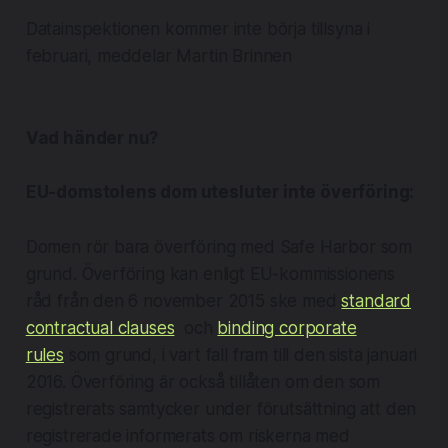
Datainspektionen kommer inte börja tillsyna i
februari, meddelar Martin Brinnen
Vad händer nu?
EU-domstolens dom utesluter inte överföring:
Domen rör bara överföring med Safe Harbor som
grund. Överföring kan enligt EU-kommissionens
råd från den 6 november 2015 ske med
standard
contractual clauses
och
binding corporate
rules
som grund, i vart fall fram till den sista januari
2016. Överföring är också tillåten om den som
registrerats samtycker under förutsättning att den
registrerade informerats om riskerna med