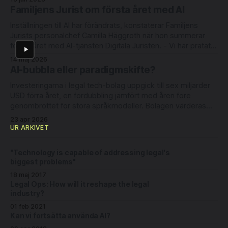
6 Degrees Capital och nederländska Newion, med
Familjens Jurist om första året med AI
deltagande från befintliga investerarna Luminar Ventures
Inställningen till AI har förändrats, konstaterar Familjens
och Alliance VC. Lightbringer erbjuder automatisering
Jurists personalchef Camilla Häggroth när hon summerar
första året med AI-tjänsten Digitala Juristen. - Vi har pratat
om att göra juridiken mer tillgänglig i många år och nu ser vi
14 maj 2026
att det faktiskt börjar slå igenom. Se hela intervjun här (eller
AI-bubbla eller paradigmskifte?
på YouTube)
Investeringarna i legal tech-bolag uppgick till sex miljarder
USD förra året, en fördubbling jämfört med åren före
genombrottet för stora språkmodeller. Bolagen värderas
fortsatt högt. Detta trots tal om en AI-bubbla,
23 apr 2026
SaaSpokalypsen tidigare i år och en växande kyrkogård
UR ARKIVET
med företag som Robin, Atrium, LawGeex och ROSS. VC-
"Technology is capable of addressing legal's
biggest problems"
18 maj 2017
Legal Ops: How will it reshape the legal
industry?
01 feb 2021
Kan vi fortsätta använda AI?