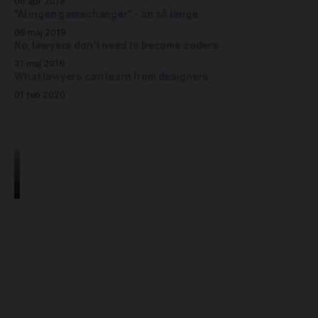
06 apr 2018
"AI ingen gamechanger" - än så länge
08 maj 2019
No, lawyers don't need to become coders
31 maj 2016
What lawyers can learn from designers
01 feb 2020