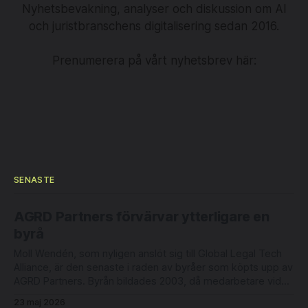
Nyhetsbevakning, analyser och diskussion om AI
och juristbranschens digitalisering sedan 2016.
Prenumerera på vårt nyhetsbrev här:
SENASTE
AGRD Partners förvärvar ytterligare en
byrå
Moll Wendén, som nyligen anslöt sig till Global Legal Tech
Alliance, är den senaste i raden av byråer som köpts upp av
AGRD Partners. Byrån bildades 2003, då medarbetare vid
Lagerlöf & Leman tog över Linklaters verksamhet i Malmö.
23 maj 2026