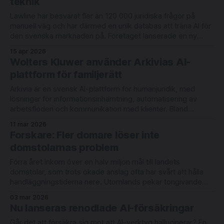
teknik
Lawline har besvarat fler än 120 000 juridiska frågor på
manuell väg och har därmed en unik databas att träna AI för
den svenska marknaden på. Företaget lanserade en ny
tjänst byggd på generativ och diskriminativ AI tidigare i år,
15 apr 2026
och nu släpps fler funktioner. Den nya AI-tjänsten tog
Wolters Kluwer använder Arkivias AI-
plattform för familjerätt
Arkivia är en svensk AI-plattform för humanjuridik, med
lösningar för informationsinhämtning, automatisering av
arbetsflöden och kommunikation med klienter. Bland
verktygen finns lösningar för att automatisera boutredningar
11 mar 2026
baserat på ostrukturerat underlag och för att bygga
Forskare: Fler domare löser inte
släktträd och föreslå arvskvoter i samband med
domstolarnas problem
bodelningar och arvskiften. Företaget har nu ingått ett
Förra året inkom över en halv miljon mål till landets
domstolar, som trots ökade anslag ofta har svårt att hålla
handläggningstiderna nere. Utomlands pekar tongivande
akademiker på behovet av tekniska lösningar. Utmaningarna
03 mar 2026
handlar inte bara om volymer. Tvisterna blir mer
Nu lanseras renodlade AI-försäkringar
komplicerade och brottmålen mer resurskrävande, med fler
huvudförhandlingstimmar. Regeringen har
Går det att försäkra sig mot att AI-verktyg hallucinerar? En