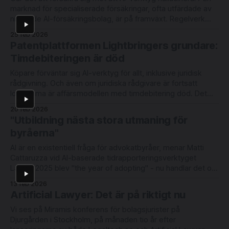
marknad för specialiserade försäkringar, ofta utfärdade av
nischade AI-försäkringsbolag, är på framväxt. Regelverk
skärps samtidigt som antalet incidenter och tvister
25 feb 2026
kopplade till AI-användning ökar. Allmänna försäkringar och
Patentplattformen Lightbringers grundare:
cyberförsäkringar är vaga, och nu försöker nya aktörer lösa
Timdebiteringen är död
problemet
Köpare förväntar sig AI-verktyg för allt, inklusive juridisk
rådgivning. Och även om juridiska rådgivare är fortsatt
lönsamma är affärsmodellen med timdebitering död. Det
menar patentplattformen Lightbringers medgrundare och
20 feb 2026
CCO Ola Wassvik. Se vår intervju från Techarena i
"Utbildning nästa stora utmaning för
Stockholm här (eller på YouTube): - Du måste lista ut vad
byråerna"
kunden faktiskt
AI är en existentiell fråga för advokatbyråer, menar Matti
Cattaruzza vid AI-baserade tidrapporteringsverktyget
Laurel. 2025 blev "the year of adopting" - nu handlar det om
att säkerställa medarbetares kompetens, menar han. Se vår
13 feb 2026
intervju från Techtorget i Stockholm här: Laurel tog in 100
Artificial Lawyer: Det är på riktigt nu
miljoner USD från bl a
Vi ses på Miramis konferens för bolagsjurister på
Djurgården i Stockholm, på månaden tio år efter