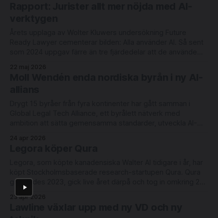
Moll Wendén arbetar idag med digitalisering och innovation
Rapport: Jurister allt mer nöjda med AI-
under ledning av
verktygen
Årets upplaga av Wolter Kluwers undersökning Future
Ready Lawyer cementerar bilden: Alla använder AI. Så sent
som 2024 uppgav färre än tre fjärdedelar att de använde
någon form av AI-verktyg varje vecka. Idag är användningen
22 maj 2026
daglig och ett avrundningsfel från 100-procentig.
Moll Wendén enda nordiska byrån i ny AI-
Rutinarbete flyttas till alternativa leverantörer. AI driver
allians
Drygt 15 byråer från fyra kontinenter har gått samman i
Global Legal Tech Alliance, ett byrålett nätverk med
ambition att sätta gemensamma standarder, utveckla AI-
lösningar och utbilda jurister i hur tekniken bör användas.
24 apr 2026
Alliansen beskriver sig själv som svar på en lucka i
Legora köper Qura
marknaden: byråer i olika jurisdiktioner brottas
Legora, som köpte kanadensiska Walter AI tidigare i år, har
köpt Stockholmsbaserade research-startupen Qura. Qura
grundades 2023, gick live året därpå och tog in omkring 23
miljoner kr i en runda ledd av Cherry Ventures 2025.
23 apr 2026
Företaget har kunder i 27 jurisdiktioner och uppges ha ökat
Lawline växlar upp med ny VD och ny
intäkterna med 40%