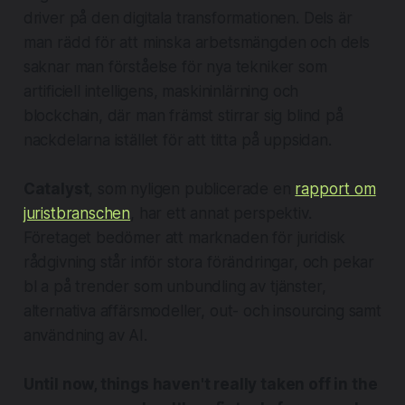
driver på den digitala transformationen. Dels är
man rädd för att minska arbetsmängden och dels
saknar man förståelse för nya tekniker som
artificiell intelligens, maskininlärning och
blockchain, där man främst stirrar sig blind på
nackdelarna istället för att titta på uppsidan.
Catalyst
, som nyligen publicerade en
rapport om
juristbranschen
, har ett annat perspektiv.
Företaget bedömer att marknaden för juridisk
rådgivning står inför stora förändringar, och pekar
bl a på trender som unbundling av tjänster,
alternativa affärsmodeller, out- och insourcing samt
användning av AI.
Until now, things haven't really taken off in the