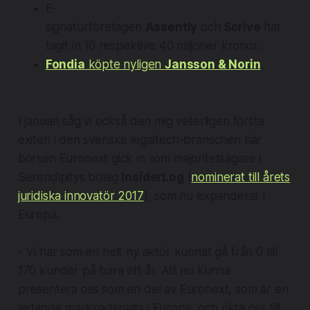
E-
signaturföretagen
Assently
och
Scrive
har
tagit in 10 respektive 40 miljoner kronor.
Fondia
köpte nyligen
Jansson & Norin
.
I januari såg vi också den mig veterligen första
exiten i den svenska legaltech-branschen när
börsen Euronext gick in som majoritetsägare i
Serendipitys bolag
InsiderLog
(
nominerat till årets
juridiska innovatör 2017
), som nu expanderar i
Europa.
- Vi har som en helt ny aktör kunnat gå från 0 till
170 kunder på bara ett år. Att nu kunna
presentera oss som en del av Euronext, som är en
ledande marknadsplats i Europa, och rikta oss till