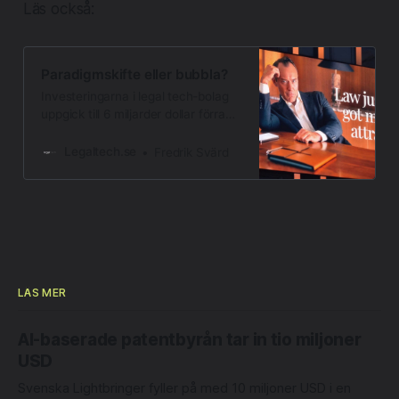
Läs också:
Paradigmskifte eller bubbla?
Investeringarna i legal tech-bolag
uppgick till 6 miljarder dollar förra
året, en fördubbling jämfört med
tiden runt genombrottet för stora
Legaltech.se
Fredrik Svärd
språkmodeller. Detta trots tal om en
AI-bubbla, SaaSpokalypsen tidigare
i år och en växande kyrkogård med
företag som Robin, Atrium,
LawGeex och ROSS. Investerare
tycks tro på en strukturomvandling
där
LÄS MER
AI-baserade patentbyrån tar in tio miljoner
USD
Svenska Lightbringer fyller på med 10 miljoner USD i en