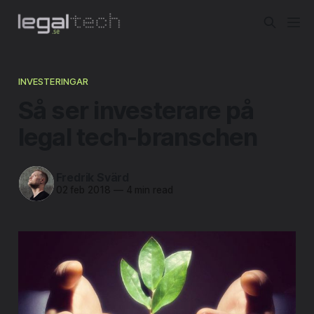
INVESTERINGAR
Så ser investerare på
legal tech-branschen
Fredrik Svärd
02 feb 2018
—
4 min read