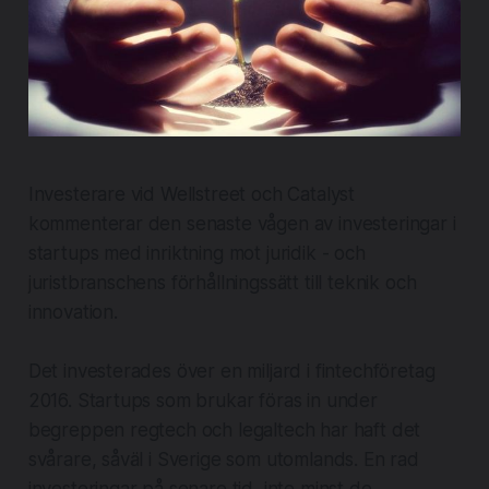
Investerare vid Wellstreet och Catalyst
kommenterar den senaste vågen av investeringar i
startups med inriktning mot juridik - och
juristbranschens förhållningssätt till teknik och
innovation.
​Det investerades över en miljard i fintechföretag
2016. Startups som brukar föras in under
begreppen regtech och legaltech har haft det
svårare, såväl i Sverige som utomlands. En rad