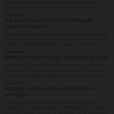
serie A-runda för att vidareutveckla den AI-baserade
patentplattformen och för att accelerera bolagets
internationella expansion. Rundan leds av Londonbaserade
16 jun 2026
6 Degrees Capital och nederländska Newion, med
Var går gränsen för AI-användning vid
deltagande från befintliga investerarna Luminar Ventures
skiljeförfaranden?
och Alliance VC. Lightbringer erbjuder automatisering
Språkmodellernas förbättrade kapacitet öppnar dörren för
system som skulle kunna användas i dömande verksamhet.
Det kan exempelvis bli tekniskt möjligt att ta fram utkast till
domar med redovisning av judiciellt metodiskt tänkande.
16 jun 2026
Men rättsläget på området är oklart. Det skriver
AGRD Partners förvärvar ytterligare en byrå
advokaterna Joel Eriksson och Richard Sahlberg i en ny bok
Moll Wendén, som nyligen anslöt sig till Global Legal Tech
Alliance, är den senaste i raden av byråer som köpts upp av
AGRD Partners. Byrån bildades 2003, då medarbetare vid
Lagerlöf & Leman tog över Linklaters verksamhet i Malmö.
23 maj 2026
Moll Wendén arbetar idag med digitalisering och innovation
Rapport: Jurister allt mer nöjda med AI-
under ledning av
verktygen
Årets upplaga av Wolter Kluwers undersökning Future
Ready Lawyer cementerar bilden: Alla använder AI. Så sent
som 2024 uppgav färre än tre fjärdedelar att de använde