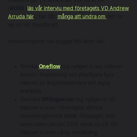
investeringar på senare tid, inte minst de
i
ROSS
(
läs vår intervju med företagets VD Andrew
Arruda här
), har fått
många att undra om
det rör
sig om ett trendbrott.
Investeringarna har duggat tätt även här:
Norska
Oneflow
tog nyligen in sex miljoner
kronor i finansiering och ytterligare fyra
miljoner av ängelinvesterare och egna
anställda.
Svenska
DPOrganizer
tog nyligen in 30
miljoner kronor i företagets största
investeringsrunda hittills. Företaget, som
lanserades i januari 2016, siktar nu på 100
miljoner kronor i årlig omsättning.