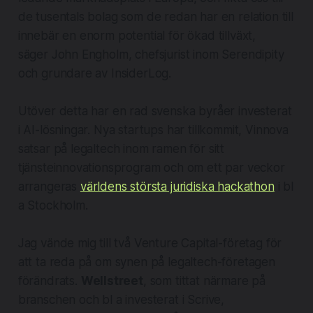
de tusentals bolag som de redan har en relation till
innebär en enorm potential för ökad tillväxt,
säger John Engholm, chefsjurist inom Serendipity
och grundare av InsiderLog.
​
Utöver detta har en rad svenska byråer investerat
i AI-lösningar. Nya startups har tillkommit, Vinnova
satsar på legaltech inom ramen för sitt
tjänsteinnovationsprogram och om ett par veckor
arrangeras
världens största juridiska hackathon
i bl
a Stockholm.
Jag vände mig till två Venture Capital-företag för
att ta reda på om synen på legaltech-företagen
förändrats.
Wellstreet
, som tittat närmare på
branschen och bl a investerat i Scrive,