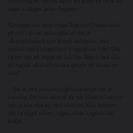
förändring att man nu sätter en gräns på 13-16 år,
säger kollegan Johan Engdahl.
Företaget ska vidta rimliga åtgärder (”
reasonable
efforts
”) för att säkerställa att det är
vårdnadshavare som lämnat samtycke . Vad
innebär detta i praktiken? E-signaturer t ex? Eller
räcker det att intyga att man har åldern inne eller
att man är vårdnadshavare genom att klicka i en
ruta?
- Det är den personuppgiftsansvariga som är
ansvarig. Om man riskerar de här böterna kommer
man ju inte nöja sig med klickruta. Man kommer
vilja ha något säkert, säger Johan Engdahl vid
MAQS.