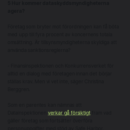
5 Hur kommer dataskyddsmyndigheterna
agera?
Företag som bryter mot förordningen kan få böta
med upp till fyra procent av koncernens totala
omsättning. Är tillsynsmyndigheterna skyldiga att
använda sanktionsreglerna?
- Finansinspektionen och Konkurrensverket för
alltid en dialog med företagen innan det börjar
ställas krav. Men vi vet inte, säger Christina
Berggren.
Som en parentes kan nämnas att
Datainspektionen
verkar gå försiktigt
fram vad
gäller företag som fortsätter överföra
personuppgifter med stöd av Safe Harbor.