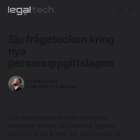
Sju frågetecken kring
nya
personuppgiftslagen
Fredrik Svärd
27 jan 2016
—
7 min read
EU:s dataskyddspaket antas med största
sannolikhet formellt i april eller maj. Reglerna
träder i kraft två år efter det, vilket innebär att