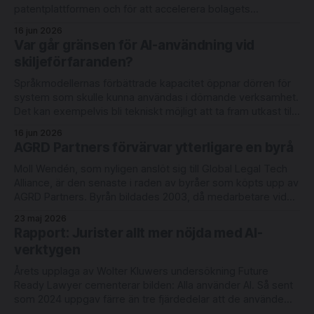
patentplattformen och för att accelerera bolagets
internationella expansion. Rundan leds av Londonbaserade
16 jun 2026
6 Degrees Capital och nederländska Newion, med
Var går gränsen för AI-användning vid
deltagande från befintliga investerarna Luminar Ventures
skiljeförfaranden?
och Alliance VC. Lightbringer erbjuder automatisering
Språkmodellernas förbättrade kapacitet öppnar dörren för
system som skulle kunna användas i dömande verksamhet.
Det kan exempelvis bli tekniskt möjligt att ta fram utkast till
domar med redovisning av judiciellt metodiskt tänkande.
16 jun 2026
Men rättsläget på området är oklart. Det skriver
AGRD Partners förvärvar ytterligare en byrå
advokaterna Joel Eriksson och Richard Sahlberg i en ny bok
Moll Wendén, som nyligen anslöt sig till Global Legal Tech
Alliance, är den senaste i raden av byråer som köpts upp av
AGRD Partners. Byrån bildades 2003, då medarbetare vid
Lagerlöf & Leman tog över Linklaters verksamhet i Malmö.
23 maj 2026
Moll Wendén arbetar idag med digitalisering och innovation
Rapport: Jurister allt mer nöjda med AI-
under ledning av
verktygen
Årets upplaga av Wolter Kluwers undersökning Future
Ready Lawyer cementerar bilden: Alla använder AI. Så sent
som 2024 uppgav färre än tre fjärdedelar att de använde
någon form av AI-verktyg varje vecka. Idag är användningen