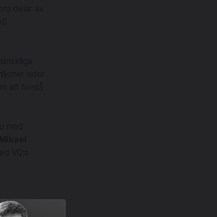
sera delar av
QS
änskliga
iljoner sidor
att förstå
h
vju med
Mikael
med VQ:s