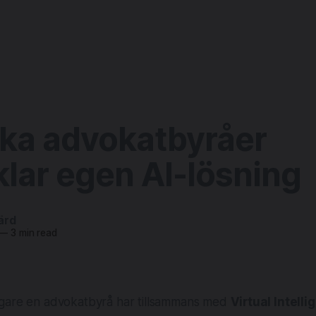
ka advokatbyråer
lar egen AI-lösning
ärd
—
3 min read
igare en advokatbyrå har tillsammans med
Virtual Intell