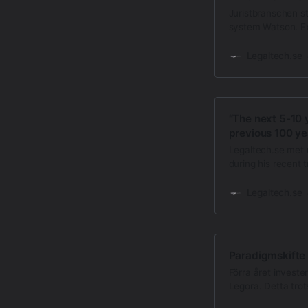
Juristbranschen st
system Watson. Exp
effektiva, men par
samhället som helh
Legaltech.se
Haglund, CTO vid 
“The next 5-10 y
previous 100 ye
Legaltech.se met
during his recent 
appearences at VQ
a blistering keyno
Legaltech.se
and Deep Blue
Paradigmskifte e
Förra året invest
Legora. Detta trot
missar?