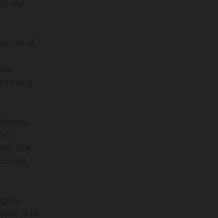
yg. VQ
 en, än så
rsta
̈sta steg
ukturera
n vi
ik. Vi är
 ledande
gitala
ommer vi ha