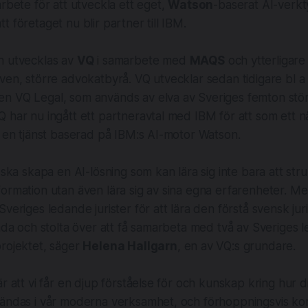
arbete för att utveckla ett eget,
Watson
-baserat AI-verkt
t företaget nu blir partner till IBM.
n utvecklas av
VQ
i samarbete med
MAQS
och ytterligare
ven, större advokatbyrå. VQ utvecklar sedan tidigare bl a
n VQ Legal, som används av elva av Sveriges femton stö
 har nu ingått ett partneravtal med IBM för att som ett na
a en tjänst baserad på IBM:s AI-motor Watson.
i ska skapa en AI-lösning som kan lära sig inte bara att str
ormation utan även lära sig av sina egna erfarenheter. Me
Sveriges ledande jurister för att lära den förstå svensk jurid
glada och stolta över att få samarbeta med två av Sveriges
rojektet, säger
Helena Hallgarn
, en av VQ:s grundare.
r att vi får en djup förståelse för och kunskap kring hur di
vändas i vår moderna verksamhet, och förhoppningsvis k