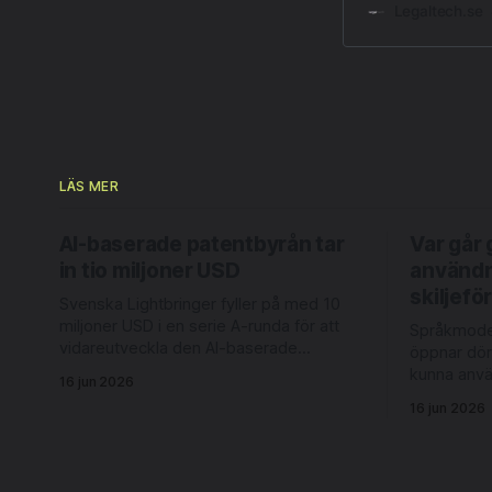
Legaltech.se
LÄS MER
AI-baserade patentbyrån tar
Var går 
in tio miljoner USD
användn
skiljef
Svenska Lightbringer fyller på med 10
miljoner USD i en serie A-runda för att
Språkmodel
vidareutveckla den AI-baserade
öppnar dör
patentplattformen och för att accelerera
kunna anv
16 jun 2026
bolagets internationella expansion.
Det kan exe
16 jun 2026
Rundan leds av Londonbaserade 6
att ta fram
Degrees Capital och nederländska
redovisning
Newion, med deltagande från befintliga
tänkande. 
investerarna Luminar Ventures och
oklart. Det skriver advokaterna Joel