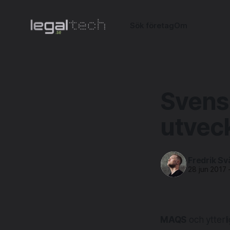
Sök företag
Om
Svens
utveck
Fredrik Sv
28 jun 2017
MAQS
och ytterl