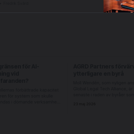
Fredrik Svärd
gränsen för AI-
AGRD Partners förvär
ing vid
ytterligare en byrå
örfaranden?
Moll Wendén, som nyligen anslö
Global Legal Tech Alliance, är
lernas förbättrade kapacitet
senaste i raden av byråer so
ren för system som skulle
upp av AGRD Partners. Byrån bildades
ändas i dömande verksamhet.
23 maj 2026
2003, då medarbetare vid Lag
mpelvis bli tekniskt möjligt
Leman tog över Linklaters ve
 utkast till domar med
Malmö. Moll Wendén arbetar 
 av judiciellt metodiskt
digitalisering och innovation 
Men rättsläget på området är
ledning av