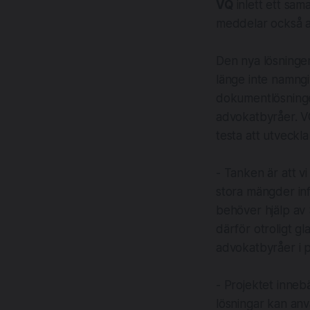
VQ
inlett ett sam
meddelar också at
Den nya lösninge
länge inte namngi
dokumentlösninge
advokatbyråer. VQ
testa att utveckl
- Tanken är att v
stora mängder inf
behöver hjälp av 
därför otroligt 
advokatbyråer i p
- Projektet innebä
lösningar kan an