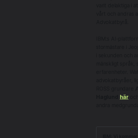
varit delaktiga i 
vårt och andras a
Advokatbyrå.
IBM:s AI-plattfo
stormästare i Jeo
i sekunden och an
mänskligt språk,
erfarenheter. Wa
advokatbyråer, lig
ROSS grundare
Haglund
här
och
andra medgrund
IBM: Vi kommer 