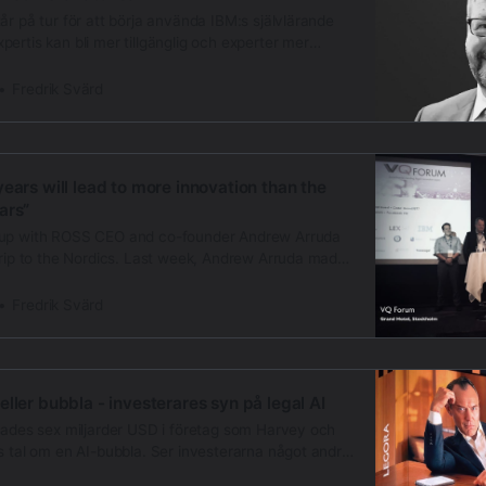
år på tur för att börja använda IBM:s självlärande
ertis kan bli mer tillgänglig och experter mer
alegals kan få mindre att göra. - Det försämrar inte
et att vi gör folk mer produktiva, säger Mikael
Fredrik Svärd
IBM. Det talas mycket
ears will lead to more innovation than the
ars”
 up with ROSS CEO and co-founder Andrew Arruda
trip to the Nordics. Last week, Andrew Arruda made
 Forum in Stockholm and Future Lawyer in Oslo. In
te spanning an arch from Alan Turing to Kasparov
Fredrik Svärd
ller bubbla - investerares syn på legal AI
erades sex miljarder USD i företag som Harvey och
s tal om en AI-bubbla. Ser investerarna något andra