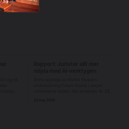
var
Rapport: Jurister allt mer
nöjda med AI-verktygen
t sig till
Årets upplaga av Wolter Kluwers
 den
undersökning Future Ready Lawyer
m köpts
cementerar bilden: Alla använder AI. Så
sent som 2024 uppgav färre än tre
22 maj 2026
erlöf &
fjärdedelar att de använde någon form
rksamhet i
av AI-verktyg varje vecka. Idag är
idag med
användningen daglig och ett
under
avrundningsfel från 100-procentig.
Rutinarbete flyttas till alternativa