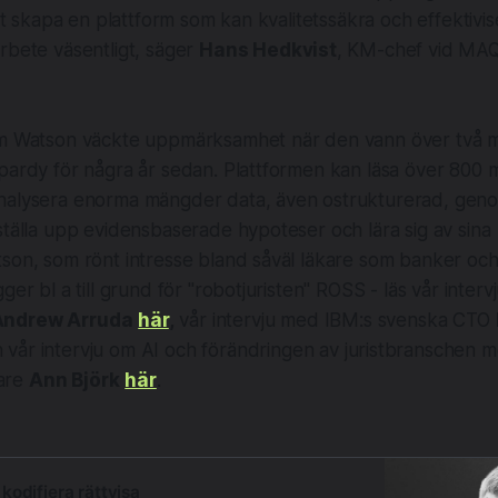
att skapa en plattform som kan kvalitetssäkra och effektivi
rbete väsentligt, säger
Hans Hedkvist
, KM-chef vid MA
rm Watson väckte uppmärksamhet när den vann över två m
pardy för några år sedan. Plattformen kan läsa över 800 m
alysera enorma mängder data, även ostrukturerad, genom 
 ställa upp evidensbaserade hypoteser och lära sig av sina
tson, som rönt intresse bland såväl läkare som banker oc
ger bl a till grund för "robotjuristen" ROSS - läs vår inter
Andrew Arruda
här
,
vår intervju med IBM:s svenska CTO
 vår intervju om AI och förändringen av juristbranschen 
are
Ann Björk
här
.
kodifiera rättvisa